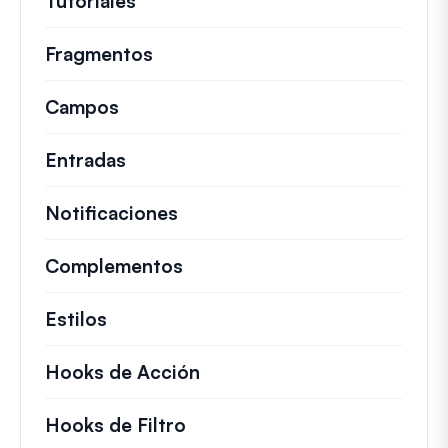
Tutoriales
Guías útiles y otros artículos más
Fragmentos
Fragmentos de código rápidos pa
Campos
Entradas
Notificaciones
Complementos
Estilos
Hooks de Acción
Detalles sobre acciones c
Hooks de Filtro
Información sobre filtros úti