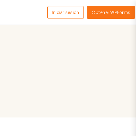
Iniciar sesión
Obtener WPForms
ctivar
enú