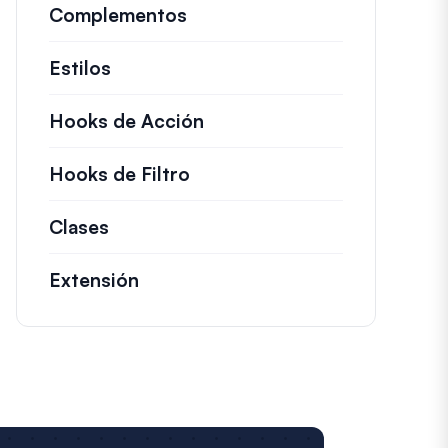
Complementos
Estilos
Hooks de Acción
Detalles sobre acciones c
Hooks de Filtro
Información sobre filtros út
Clases
Documentación y referencias para cl
Extensión