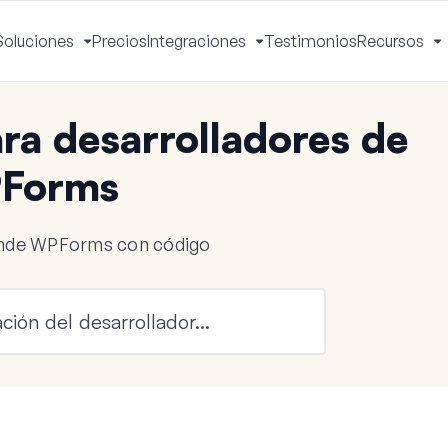
Soluciones
Precios
Integraciones
Testimonios
Recursos
ctivar
Activar
Activar
A
enú
menú
menú
m
a desarrolladores de
Forms
iende WPForms con código