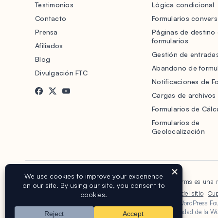
Testimonios
Lógica condicional
Contacto
Formularios convers
Prensa
Páginas de destino
formularios
Afiliados
Gestión de entrada
Blog
Abandono de formul
Divulgación FTC
Notificaciones de F
Cargas de archivos
Formularios de Cálc
Formularios de
Geolocalización
Copyright © 2016-2026 WPForms, LLC.
WPForms es una m
Términos de servicio
Política de privacidad
Mapa del sitio
Cu
La marca WordPress® es propiedad intelectual de la WordPress Foun
Foundation. WPForms no está respaldado ni es propiedad de la Word