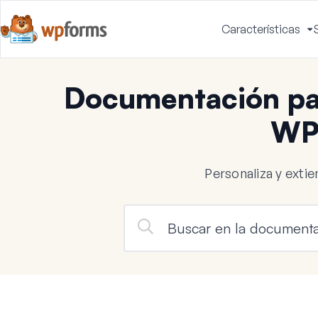
Características
A
m
Documentación par
WP
Personaliza y ext