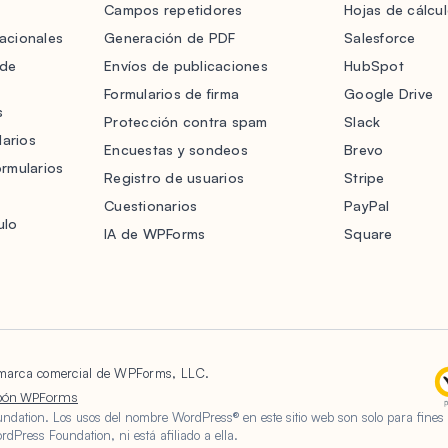
Campos repetidores
Hojas de cálcu
acionales
Generación de PDF
Salesforce
 de
Envíos de publicaciones
HubSpot
Formularios de firma
Google Drive
s
Protección contra spam
Slack
arios
Encuestas y sondeos
Brevo
ormularios
Registro de usuarios
Stripe
Cuestionarios
PayPal
ulo
IA de WPForms
Square
arca comercial de WPForms, LLC.
pón WPForms
dation. Los usos del nombre WordPress® en este sitio web son solo para fines 
Press Foundation, ni está afiliado a ella.