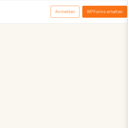
Anmelden
WPForms erhalten
nü
schalten