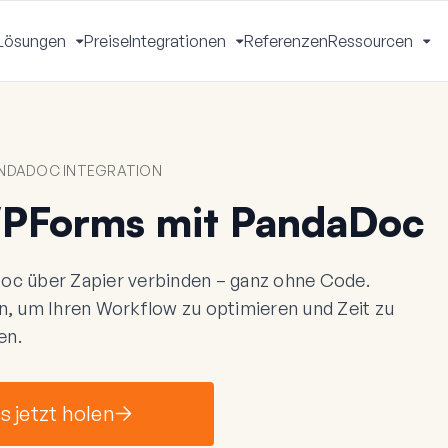
Lösungen
Preise
Integrationen
Referenzen
Ressourcen
Menü
Menü
Menü
Me
mschalten
umschalten
umschalten
um
NDADOC INTEGRATION
WPForms mit PandaDoc
c über Zapier verbinden – ganz ohne Code.
n, um Ihren Workflow zu optimieren und Zeit zu
en.
 jetzt holen