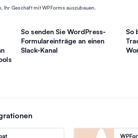
n, Ihr Geschäft mit WPForms auszubauen.
So senden Sie WordPress-
So 
Formulareinträge an einen
Tra
an
Slack-Kanal
Wor
ools
grationen
oat
WPFor