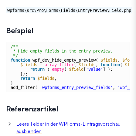
wpforms\src\Pro\Forms\Fields\EntryPreview\Field.php
Beispiel
/**
* Hide empty fields in the entry preview.
*/
function
wpf_dev_hide_empty_preview( 
$fields
, 
$form
$fields
= 
array_filter
( 
$fields
, 
function
( 
$fie
return
! 
empty
( 
$field
[
'value'
] );
});
return
$fields
;
}
add_filter( 
'wpforms_entry_preview_fields'
, 
'wpf_de
Referenzartikel
Leere Felder in der WPForms-Eintragsvorschau
ausblenden