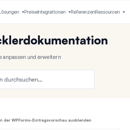
Lösungen
Preise
Integrationen
Referenzen
Ressourcen
Menü
Menü
Menü
Me
mschalten
umschalten
umschalten
um
klerdokumentation
 anpassen und erweitern
 in der WPForms-Eintragsvorschau ausblenden