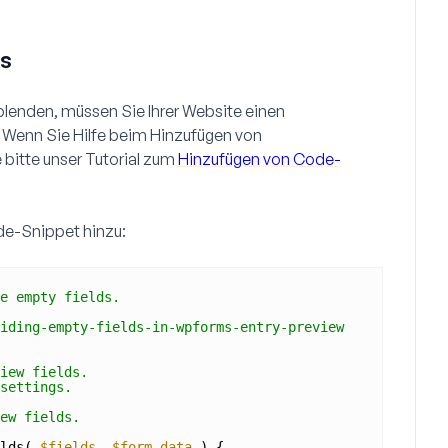
s
blenden, müssen Sie Ihrer Website einen
 Wenn Sie Hilfe beim Hinzufügen von
bitte unser Tutorial zum
Hinzufügen von Code-
de-Snippet hinzu:
e empty fields.
iding-empty-fields-in-wpforms-entry-preview
iew fields.
settings.
ew fields.
lds( 
$fields
, 
$form_data
) {