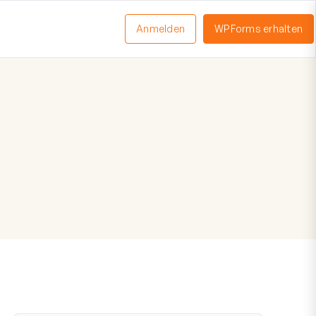
Anmelden
WPForms erhalten
nü
schalten