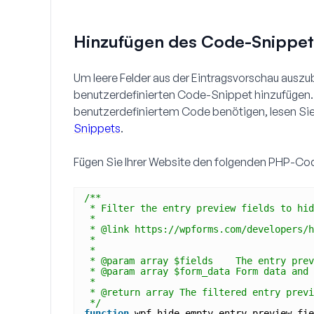
Hinzufügen des Code-Snippet
Um leere Felder aus der Eintragsvorschau auszu
benutzerdefinierten Code-Snippet hinzufügen.
benutzerdefiniertem Code benötigen, lesen Sie 
Snippets
.
Fügen Sie Ihrer Website den folgenden PHP-Co
/**
* Filter the entry preview fields to hid
*
* @link https://wpforms.com/developers/h
*
*
* @param array $fields    The entry prev
* @param array $form_data Form data and 
*
* @return array The filtered entry previ
*/
function
wpf_hide_empty_entry_preview_fie