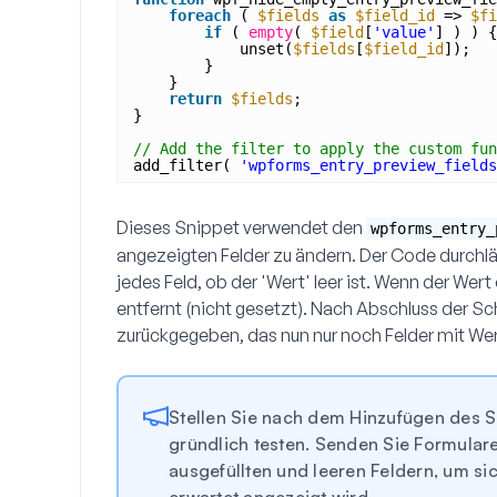
foreach
( 
$fields
as
$field_id
=> 
$fi
if
( 
empty
( 
$field
[
'value'
] ) ) {
unset(
$fields
[
$field_id
]);
}
}
return
$fields
;
}
// Add the filter to apply the custom fun
add_filter( 
'wpforms_entry_preview_fields
Dieses Snippet verwendet den
wpforms_entry_
angezeigten Felder zu ändern. Der Code durchläuf
jedes Feld, ob der 'Wert' leer ist. Wenn der Wert
entfernt (nicht gesetzt). Nach Abschluss der Sc
zurückgegeben, das nun nur noch Felder mit Wer
Stellen Sie nach dem Hinzufügen des Sn
gründlich testen. Senden Sie Formula
ausgefüllten und leeren Feldern, um si