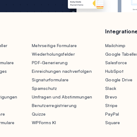
Integration
ller
Mehrseitige Formulare
Mailchimp
Wiederholungsfelder
Google Tabelle
rmulare
PDF-Generierung
Salesforce
ges
Einreichungen nachverfolgen
HubSpot
Signaturformulare
Google Drive
Spamschutz
Slack
tigungen
Umfragen und Abstimmungen
Brevo
Benutzerregistrierung
Stripe
are
Quizze
PayPal
rmulare
WPForms KI
Square