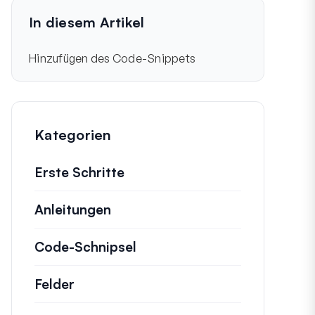
In diesem Artikel
Hinzufügen des Code-Snippets
Kategorien
Erste Schritte
Anleitungen
Hilfreiche Anleitungen und ande
Code-Schnipsel
Schnelle Code-Schnipsel zu
Felder