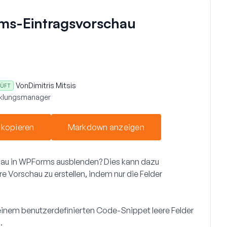
rms-Eintragsvorschau
Von
Dimitris Mitsis
ÜFT
cklungsmanager
 kopieren
Markdown anzeigen
chau in WPForms ausblenden? Dies kann dazu
re Vorschau zu erstellen, indem nur die Felder
t einem benutzerdefinierten Code-Snippet leere Felder
.