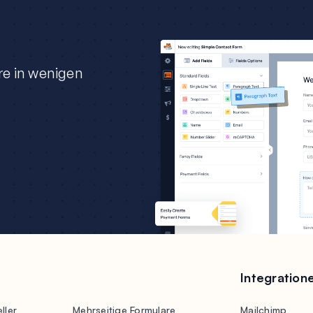
re in wenigen
Integration
ller
Mehrseitige Formulare
Mailchimp