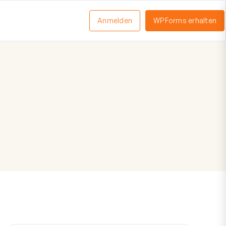
Anmelden
WPForms erhalten
nü
schalten