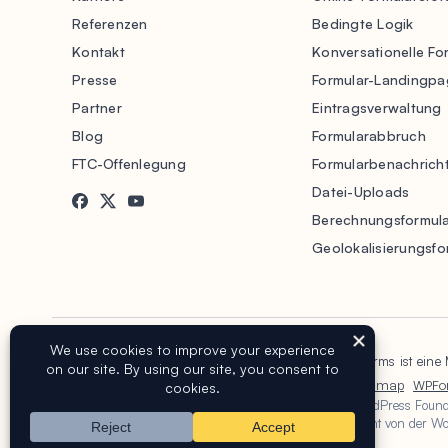
Referenzen
Bedingte Logik
Kontakt
Konversationelle Fo
Presse
Formular-Landingpa
Partner
Eintragsverwaltung
Blog
Formularabbruch
FTC-Offenlegung
Formularbenachrich
Datei-Uploads
Berechnungsformul
Geolokalisierungsfo
Copyright © 2016-2026 WPForms, LLC.
WPForms ist eine
Nutzungsbedingungen
Datenschutzrichtlinie
Sitemap
WPFo
Die Marke WordPress® ist geistiges Eigentum der WordPress Founda
durch die WordPress Foundation. WPForms wird nicht von der Word