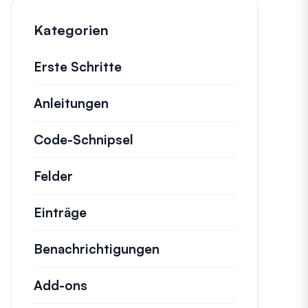
Kategorien
Erste Schritte
Anleitungen
Hilfreiche Anleitungen und ande
Code-Schnipsel
Schnelle Code-Schnipsel zu
Felder
Einträge
Benachrichtigungen
Add-ons