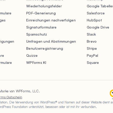
Wiederholungsfelder
Google Tabelle
rmulare
PDF-Generierung
Salesforce
ges
Einreichungen nachverfolgen
HubSpot
Signaturformulare
Google Drive
Spamschutz
Slack
tigungen
Umfragen und Abstimmungen
Brevo
Benutzerregistrierung
Stripe
are
Quizze
PayPal
rmulare
WPForms KI
Square
 Marke von WPForms, LLC.
rms Gutschein
tion. Die Verwendung von WordPress® und Namen auf dieser Website dient aussc
Press Foundation unterstützt, besessen oder ist mit ihr verbunden.