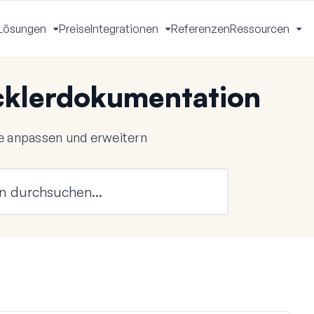
Lösungen
Preise
Integrationen
Referenzen
Ressourcen
Menü
Menü
Menü
Me
mschalten
umschalten
umschalten
um
klerdokumentation
 anpassen und erweitern