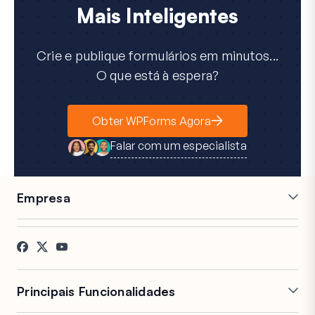
Mais Inteligentes
Crie e publique formulários em minutos...
O que está à espera?
Obter WPForms Agora
Falar com um especialista
Empresa
Carreiras
Afiliados
Testemunhos
Blog
Contacto
Divulgação FTC
Imprensa
Principais Funcionalidades