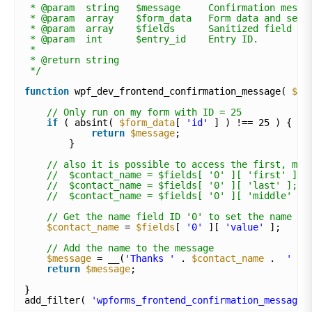
* @param  string   $message     Confirmation messa
* @param  array    $form_data   Form data and sett
* @param  array    $fields      Sanitized field da
* @param  int      $entry_id    Entry ID.
*
* @return string
*/
function
wpf_dev_frontend_confirmation_message( 
$me
// Only run on my form with ID = 25
if
( absint( 
$form_data
[ 
'id'
] ) !== 25 ) {
return
$message
;
} 
// also it is possible to access the first, mid
//  $contact_name = $fields[ '0' ][ 'first' ]; 
//  $contact_name = $fields[ '0' ][ 'last' ]; -
//  $contact_name = $fields[ '0' ][ 'middle' ];
// Get the name field ID '0' to set the name fo
$contact_name
= 
$fields
[ 
'0'
][ 
'value'
];
// Add the name to the message
$message
= __(
'Thanks '
. 
$contact_name
.  
' we
return
$message
;
}
add_filter( 
'wpforms_frontend_confirmation_message'