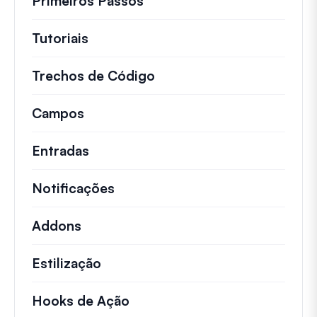
Primeiros Passos
Tutoriais
Tutoriais úteis e outros artigos mai
Trechos de Código
Snippets de código rápid
Campos
Entradas
Notificações
Addons
Estilização
Hooks de Ação
Detalhes sobre ações chave 