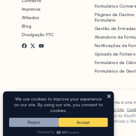
Contacto
Formulários Convers
Imprensa
Páginas de Destino
Afiliados
Formulário
Blog
Gestão de Entradas
Divulgação FTC
Abandono de Formu
Notificações de For
Uploads de Ficheiro
Formulários de Cálc
Formulários de Geo
Copyright © 2016-2026 WPForms, LLC.
WPForms é uma ma
Termos de Serviço
Política de Privacidade
Mapa do Site
Cup
A marca registada WordPress® é propriedade intelectual da WordP
Foundation. WPForms não é endossado, possuído ou afiliado à Wo