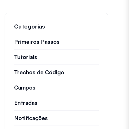
Categorias
Primeiros Passos
Tutoriais
Tutoriais úteis e outros artigos ma
Trechos de Código
Snippets de código rápid
Campos
Entradas
Notificações