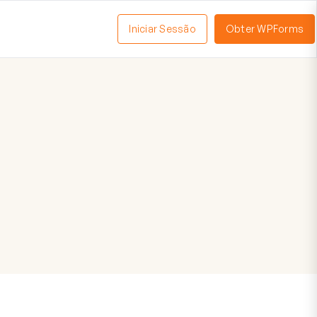
Iniciar Sessão
Obter WPForms
tivar
enu