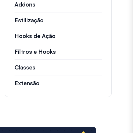
Addons
Estilização
Hooks de Ação
Detalhes sobre ações chave 
Filtros e Hooks
Informações sobre filtros út
Classes
Documentação e referências para cl
Extensão