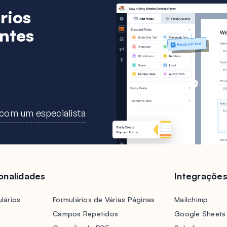
rios
ntes
 com um especialista
ionalidades
Integraçõe
lários
Formulários de Várias Páginas
Mailchimp
Campos Repetidos
Google Sheets