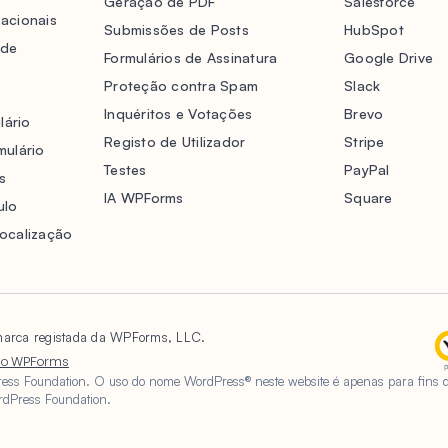
Geração de PDF
Salesforce
acionais
Submissões de Posts
HubSpot
 de
Formulários de Assinatura
Google Drive
Proteção contra Spam
Slack
Inquéritos e Votações
Brevo
lário
Registo de Utilizador
Stripe
mulário
Testes
PayPal
s
IA WPForms
Square
ulo
localização
rca registada da WPForms, LLC.
ão WPForms
ress Foundation. O uso do nome WordPress® neste website é apenas para fins d
rdPress Foundation.