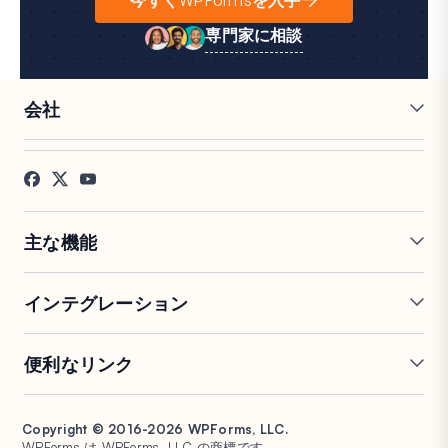
専門家に相談
会社
採用情報
アフィリエイト
お客様の声
ブログ
お問い合わせ
FTC開示
プレス
主な機能
オンラインフォームビルダー
複数ページフォーム
インテグレーション
条件付きロジック
リピーターフィールド
会話型フォーム
PDF生成
Mailchimp
Slack
便利なリンク
フォームランディングページ
投稿送信
Google Sheets
Brevo
エントリー管理
署名フォーム
Salesforce
Stripe
サポート
WP Mail SMTP
フォーム放棄
スパム保護
HubSpot
PayPal
Copyright © 2016-2026 WPForms, LLC.
ドキュメント
WPConsent
WPForms は WPForms, LLC の商標です。