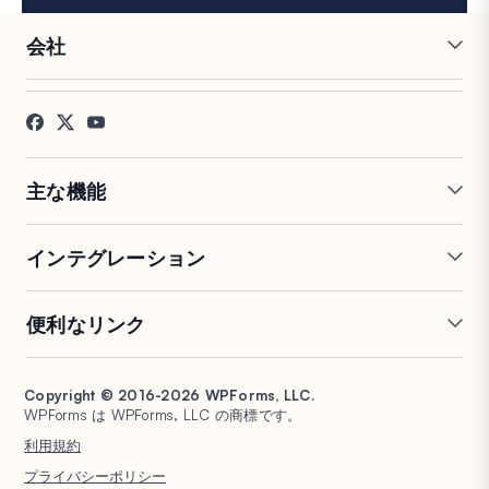
会社
採用情報
アフィリエイト
お客様の声
ブログ
お問い合わせ
FTC開示
プレス
主な機能
オンラインフォームビルダー
複数ページフォーム
インテグレーション
条件付きロジック
リピーターフィールド
会話型フォーム
PDF生成
Mailchimp
Slack
便利なリンク
フォームランディングページ
投稿送信
Google Sheets
Brevo
エントリー管理
署名フォーム
Salesforce
Stripe
サポート
WP Mail SMTP
フォーム放棄
スパム保護
HubSpot
PayPal
Copyright © 2016-2026 WPForms, LLC.
ドキュメント
WPConsent
WPForms は WPForms, LLC の商標です。
フォーム通知
アンケートと投票
Google ドライブ
Square
プランと料金
Universally
利用規約
ファイルアップロード
ユーザー登録
WordPress ホスティング
非営利団体向け WordPress
プライバシーポリシー
計算フォーム
クイズ
フォーム
WPBeginner