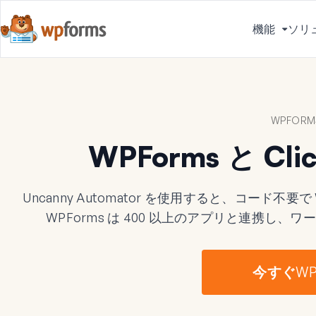
機能
ソリ
メ
ニ
ュ
ー
を
WPFORMS
切
り
WPForms と C
替
え
る
Uncanny Automator を使用すると、コード不要で
WPForms は 400 以上のアプリと連携し
今すぐWP