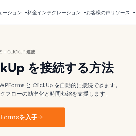
ューション
料金
インテグレーション
お客様の声
リソース
メ
メ
ニ
ニ
ュ
ュ
ー
ー
を
を
 + CLICKUP 連携
切
切
り
り
lickUp を接続する方法
替
替
え
え
る
る
 WPForms と ClickUp を自動的に接続できます。
、ワークフローの効率化と時間短縮を支援します。
Formsを入手