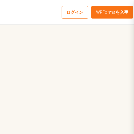
ログイン
WPFormsを入手
メ
ニ
ュ
ー
を
切
り
替
え
る