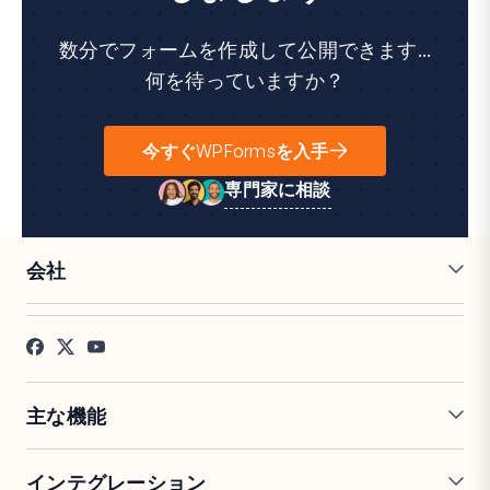
数分でフォームを作成して公開できます...
何を待っていますか？
今すぐWPFormsを入手
専門家に相談
会社
採用情報
アフィリエイト
お客様の声
ブログ
お問い合わせ
FTC開示
プレス
主な機能
オンラインフォームビルダー
複数ページフォーム
インテグレーション
条件付きロジック
リピーターフィールド