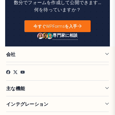
数分でフォームを作成して公開できます...
何を待っていますか？
今すぐWPFormsを入手
専門家に相談
会社
採用情報
アフィリエイト
お客様の声
ブログ
お問い合わせ
FTC開示
プレス
主な機能
オンラインフォームビルダー
複数ページフォーム
インテグレーション
条件付きロジック
リピーターフィールド
会話型フォーム
PDF生成
Mailchimp
Slack