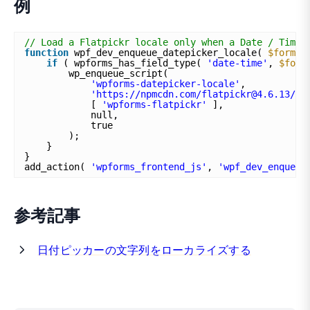
例
// Load a Flatpickr locale only when a Date / Time 
function
wpf_dev_enqueue_datepicker_locale( 
$forms
if
( wpforms_has_field_type( 
'date-time'
, 
$form
wp_enqueue_script(
'wpforms-datepicker-locale'
,
'https://npmcdn.com/flatpickr@4.6.13/di
[ 
'wpforms-flatpickr'
],
null,
true
);
}
}
add_action( 
'wpforms_frontend_js'
, 
'wpf_dev_enqueue
参考記事
日付ピッカーの文字列をローカライズする