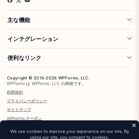
お問い合わせ
FTC開示
プレス
主な機能
オンラインフォームビルダー
複数ページフォーム
インテグレーション
条件付きロジック
リピーターフィールド
会話型フォーム
PDF生成
Mailchimp
Slack
便利なリンク
フォームランディングページ
投稿送信
Google Sheets
Brevo
エントリー管理
署名フォーム
Salesforce
Stripe
サポート
WP Mail SMTP
フォーム放棄
スパム保護
HubSpot
PayPal
Copyright © 2016-2026 WPForms, LLC.
ドキュメント
WPConsent
WPForms は WPForms, LLC の商標です。
フォーム通知
アンケートと投票
Google ドライブ
Square
プランと料金
Universally
利用規約
ファイルアップロード
ユーザー登録
WordPress ホスティング
非営利団体向け WordPress
プライバシーポリシー
計算フォーム
クイズ
フォーム
WPBeginner
サイトマップ
ジオロケーションフォーム
WPForms AI
WPForms クーポン