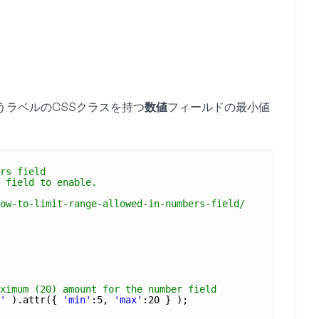
うラベルのCSSクラスを持つ
数値
フィールドの最小値
rs field
 field to enable.
ow-to-limit-range-allowed-in-numbers-field/
ximum (20) amount for the number field 
'
).attr({ 
'min'
:5, 
'max'
:20 } ); 