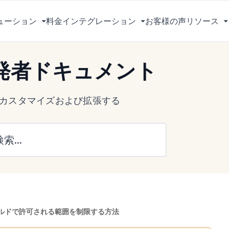
ューション
料金
インテグレーション
お客様の声
リソース
メ
メ
ニ
ニ
ュ
ュ
 開発者ドキュメント
ー
ー
を
を
切
切
s をカスタマイズおよび拡張する
り
り
替
替
え
え
る
る
ィールドで許可される範囲を制限する方法