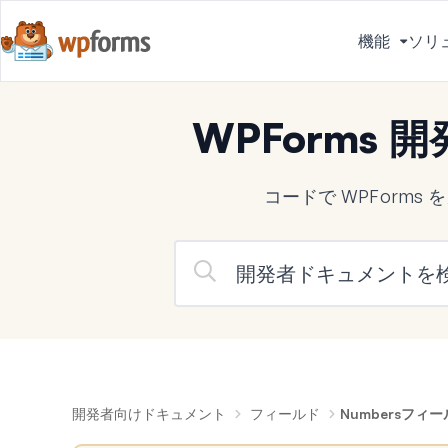
機能
ソリ
メ
ニ
ュ
WPForms
ー
を
切
コードで WPForm
り
替
え
る
開発者向けドキュメント
フィールド
Numbersフ