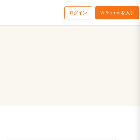
ログイン
WPFormsを入手
メ
ニ
ュ
ー
を
切
り
替
え
る