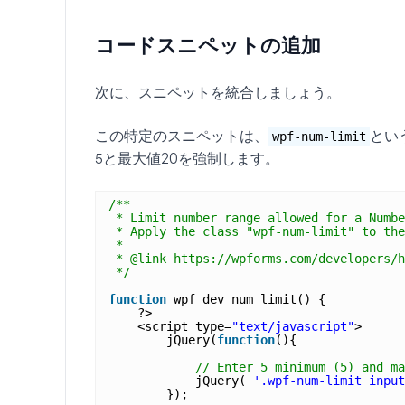
コードスニペットの追加
次に、スニペットを統合しましょう。
この特定のスニペットは、
とい
wpf-num-limit
5
と最大値
20
を強制します。
/**
* Limit number range allowed for a Numbe
* Apply the class "wpf-num-limit" to the
*
* @link https://wpforms.com/developers/h
*/
function
wpf_dev_num_limit() {
?>
<script type=
"text/javascript"
>
jQuery(
function
(){
// Enter 5 minimum (5) and ma
jQuery( 
'.wpf-num-limit input
});