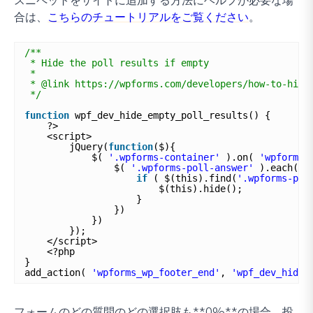
合は、
こちらのチュートリアルをご覧ください
。
/**
* Hide the poll results if empty
*
* @link https://wpforms.com/developers/how-to-hide
*/
function
wpf_dev_hide_empty_poll_results() {
?>
<script>
jQuery(
function
($){
$( 
'.wpforms-container'
).on( 
'wpformsA
$( 
'.wpforms-poll-answer'
).each( 
f
if
( $(this).find(
'.wpforms-pol
$(this).hide();
}
})
})
});
</script>
<?php
}
add_action( 
'wpforms_wp_footer_end'
, 
'wpf_dev_hide_
フォームのどの質問のどの選択肢も**0%**の場合、投