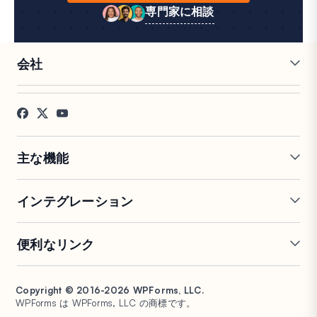
専門家に相談
会社
採用情報
アフィリエイト
お客様の声
ブログ
お問い合わせ
FTC開示
プレス
主な機能
オンラインフォームビルダー
複数ページフォーム
インテグレーション
条件付きロジック
リピーターフィールド
会話型フォーム
PDF生成
Mailchimp
Slack
便利なリンク
フォームランディングページ
投稿送信
Google Sheets
Brevo
エントリー管理
署名フォーム
Salesforce
Stripe
サポート
WP Mail SMTP
フォーム放棄
スパム保護
HubSpot
PayPal
Copyright © 2016-2026 WPForms, LLC.
ドキュメント
WPConsent
WPForms は WPForms, LLC の商標です。
フォーム通知
アンケートと投票
Google ドライブ
Square
プランと料金
Universally