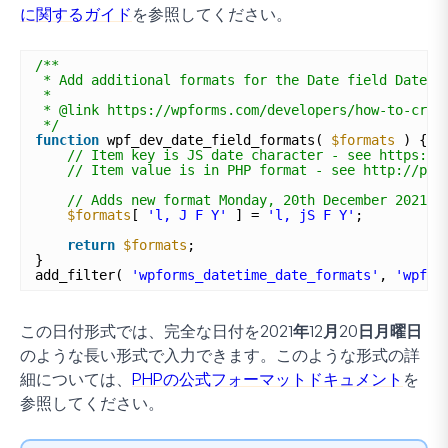
に関するガイド
を参照してください。
/**
* Add additional formats for the Date field Date P
*
* @link https://wpforms.com/developers/how-to-crea
*/
function
wpf_dev_date_field_formats( 
$formats
) {
// Item key is JS date character - see https://
// Item value is in PHP format - see http://php
// Adds new format Monday, 20th December 2021
$formats
[ 
'l, J F Y'
] = 
'l, jS F Y'
;
return
$formats
;
}
add_filter( 
'wpforms_datetime_date_formats'
, 
'wpf_d
この日付形式では、完全な日付を
2021年12月20日月曜日
のような長い形式で入力できます。このような形式の詳
細については、
PHPの公式フォーマットドキュメント
を
参照してください。