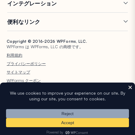
インテグレーション
条件付きロジック
リピーターフィールド
会話型フォーム
PDF生成
Mailchimp
Slack
便利なリンク
フォームランディングページ
投稿送信
Google Sheets
Brevo
エントリー管理
署名フォーム
Salesforce
Stripe
サポート
WP Mail SMTP
フォーム放棄
スパム保護
HubSpot
PayPal
Copyright © 2016-2026 WPForms, LLC.
ドキュメント
WPConsent
WPForms は WPForms, LLC の商標です。
フォーム通知
アンケートと投票
Google ドライブ
Square
プランと料金
Universally
利用規約
ファイルアップロード
ユーザー登録
WordPress ホスティング
非営利団体向け WordPress
プライバシーポリシー
計算フォーム
クイズ
フォーム
WPBeginner
サイトマップ
ジオロケーションフォーム
WPForms AI
WPForms クーポン
WordPress® という商標は WordPress Foundation の知的財産です。このウェ
ブサイトでの WordPress® の名前の使用は、識別目的のみであり、
WordPress Foundation による承認を意味するものではありません。
WPForms は WordPress Foundation によって承認、所有、または提携され
ていません。