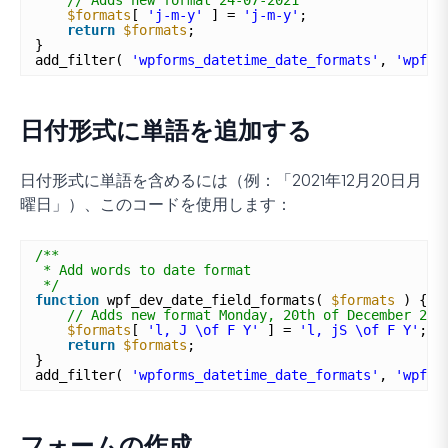
$formats
[ 
'j-m-y'
] = 
'j-m-y'
;
return
$formats
;
}
add_filter( 
'wpforms_datetime_date_formats'
, 
'wpf_d
日付形式に単語を追加する
日付形式に単語を含めるには（例：「2021年12月20日月
曜日」）、このコードを使用します：
/**
* Add words to date format
*/
function
wpf_dev_date_field_formats( 
$formats
) {
// Adds new format Monday, 20th of December 202
$formats
[ 
'l, J \of F Y'
] = 
'l, jS \of F Y'
;
return
$formats
;
}
add_filter( 
'wpforms_datetime_date_formats'
, 
'wpf_d
フォームの作成