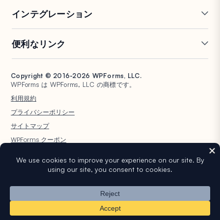
オンラインフォームビルダー
複数ページフォーム
インテグレーション
条件付きロジック
リピーターフィールド
会話型フォーム
PDF生成
Mailchimp
Slack
便利なリンク
フォームランディングページ
投稿送信
Google Sheets
Brevo
エントリー管理
署名フォーム
Salesforce
Stripe
サポート
WP Mail SMTP
フォーム放棄
スパム保護
HubSpot
PayPal
Copyright © 2016-2026 WPForms, LLC.
ドキュメント
WPConsent
WPForms は WPForms, LLC の商標です。
フォーム通知
アンケートと投票
Google ドライブ
Square
プランと料金
Universally
利用規約
ファイルアップロード
ユーザー登録
WordPress ホスティング
非営利団体向け WordPress
プライバシーポリシー
計算フォーム
クイズ
フォーム
WPBeginner
サイトマップ
ジオロケーションフォーム
WPForms AI
WPForms クーポン
WordPress® という商標は WordPress Foundation の知的財産です。このウェ
ブサイトでの WordPress® の名前の使用は、識別目的のみであり、
WordPress Foundation による承認を意味するものではありません。
WPForms は WordPress Foundation によって承認、所有、または提携され
ていません。