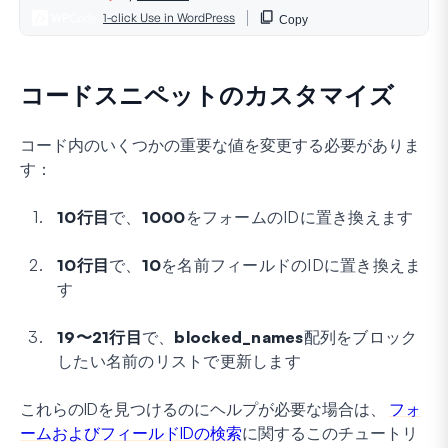
コードスニペットのカスタマイズ
コード内のいくつかの重要な値を変更する必要がありま
す：
10行目
で、
1000
をフォームのIDに置き換えます
10行目
で、
10
を名前フィールドのIDに置き換えま
す
19〜21行目
で、
blocked_names
配列をブロック
したい名前のリストで更新します
これらのIDを見つけるのにヘルプが必要な場合は、
フォ
ームおよびフィールドIDの検索
に関するこのチュートリ