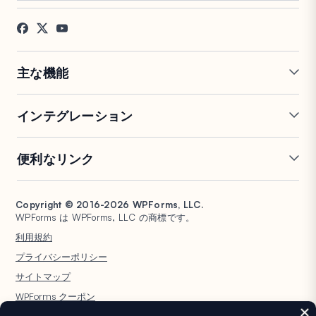
採用情報
アフィリエイト
お客様の声
ブログ
お問い合わせ
FTC開示
プレス
主な機能
オンラインフォームビルダー
複数ページフォーム
インテグレーション
条件付きロジック
リピーターフィールド
会話型フォーム
PDF生成
Mailchimp
Slack
便利なリンク
フォームランディングページ
投稿送信
Google Sheets
Brevo
エントリー管理
署名フォーム
Salesforce
Stripe
サポート
WP Mail SMTP
フォーム放棄
スパム保護
HubSpot
PayPal
Copyright © 2016-2026 WPForms, LLC.
ドキュメント
WPConsent
WPForms は WPForms, LLC の商標です。
フォーム通知
アンケートと投票
Google ドライブ
Square
プランと料金
Universally
利用規約
ファイルアップロード
ユーザー登録
WordPress ホスティング
非営利団体向け WordPress
プライバシーポリシー
計算フォーム
クイズ
フォーム
WPBeginner
サイトマップ
ジオロケーションフォーム
WPForms AI
WPForms クーポン