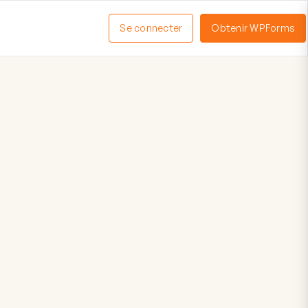
Se connecter
Obtenir WPForms
ctiver
enu