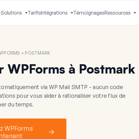
Solutions
Tarifs
Intégrations
Témoignages
Ressources
Activer
Activer
Activer
A
le
le
le
le
menu
menu
menu
m
WPFORMS + POSTMARK
r WPForms à Postmark
tomatiquement via WP Mail SMTP - aucun code
ions pour vous aider à rationaliser votre flux de
gner du temps.
z WPForms
ntenant