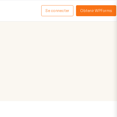
Se connecter
Obtenir WPForms
ctiver
enu