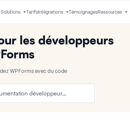
Solutions
Tarifs
Intégrations
Témoignages
Ressources
Activer
Activer
Activer
A
le
le
le
le
menu
menu
menu
m
ur les développeurs
Forms
endez WPForms avec du code