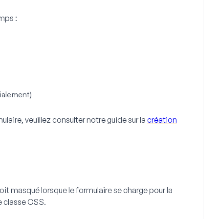
mps :
ialement)
laire, veuillez consulter notre guide sur la
création
oit masqué lorsque le formulaire se charge pour la
e classe CSS.