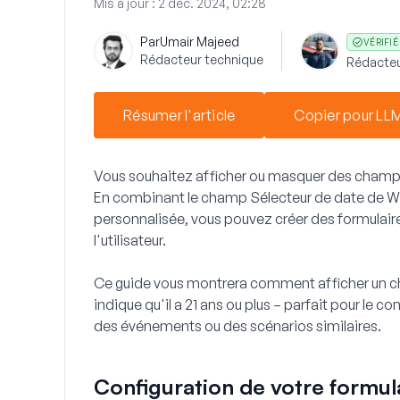
Mis à jour :
2 déc. 2024, 02:28
Par
Umair Majeed
VÉRIFIÉ
Rédacteur technique
Rédacteu
Résumer l'article
Copier pour LL
Vous souhaitez afficher ou masquer des champs d
En combinant le champ Sélecteur de date de W
personnalisée, vous pouvez créer des formulair
l'utilisateur.
Ce guide vous montrera comment afficher un ch
indique qu'il a 21 ans ou plus – parfait pour le c
des événements ou des scénarios similaires.
Configuration de votre formul