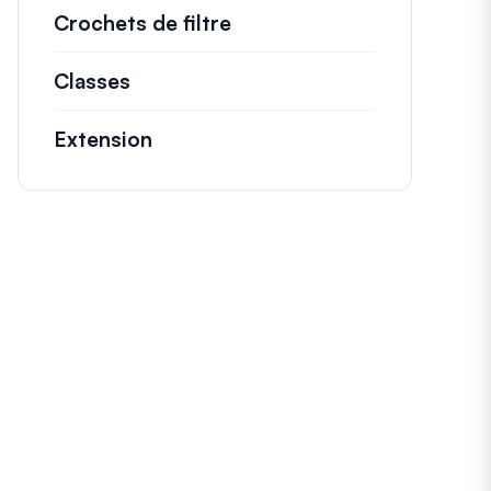
Crochets de filtre
Informations sur les filtr
Classes
Documentation et références pour l
Extension