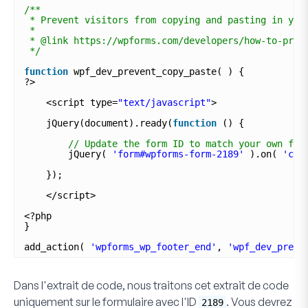
/**
* Prevent visitors from copying and pasting in you
*
* @link https://wpforms.com/developers/how-to-prev
*/
function
wpf_dev_prevent_copy_paste( ) {
?>
<script type=
"text/javascript"
>
jQuery(document).ready(
function
() {
// Update the form ID to match your own for
jQuery( 
'form#wpforms-form-2189'
).on( 
'cop
});
</script>
<?php
}
add_action( 
'wpforms_wp_footer_end'
, 
'wpf_dev_preve
Dans l'extrait de code, nous traitons cet extrait de code
uniquement sur le formulaire avec l'ID
. Vous devrez
2189