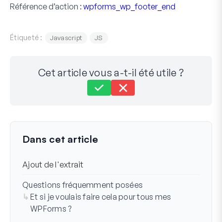
Référence d’action :
wpforms_wp_footer_end
Étiqueté :
Javascript
JS
Cet article vous a-t-il été utile ?
Toujours bloqué ?
Comment pouvons-nous vous aider ?
Dernière mise à jour le 23 déc. 2025
Dans cet article
Ajout de l'extrait
Questions fréquemment posées
Et si je voulais faire cela pour tous mes
WPForms ?