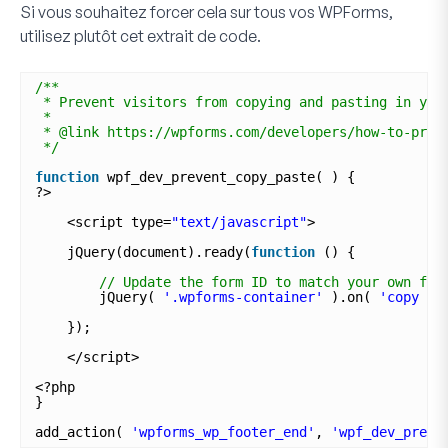
Si vous souhaitez forcer cela sur tous vos WPForms,
utilisez plutôt cet extrait de code.
/**
* Prevent visitors from copying and pasting in you
*
* @link https://wpforms.com/developers/how-to-prev
*/
function
wpf_dev_prevent_copy_paste( ) {
?>
<script type=
"text/javascript"
>
jQuery(document).ready(
function
() {
// Update the form ID to match your own for
jQuery( 
'.wpforms-container'
).on( 
'copy pa
});
</script>
<?php
}
add_action( 
'wpforms_wp_footer_end'
, 
'wpf_dev_preve