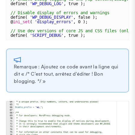
define( 
'WP_DEBUG_LOG'
, true );
// Disable display of errors and warnings
define( 
'WP_DEBUG_DISPLAY'
, false );
@
ini_set
( 
'display_errors'
, 0 );
// Use dev versions of core JS and CSS files (only 
define( 
'SCRIPT_DEBUG'
, true );
Remarque : Ajoutez ce code avant la ligne qui
dit « /* C'est tout, arrêtez d'éditer ! Bon
blogging. */ »