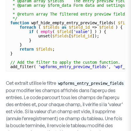
* @param array $fields    The entry preview fields
* @param array $form_data Form data and settings.
*
* @return array The filtered entry preview fields.
*/
function
wpf_hide_empty_entry_preview_fields( 
$fiel
foreach
( 
$fields
as
$field_id
=> 
$field
) {
if
( 
empty
( 
$field
[
'value'
] ) ) {
unset(
$fields
[
$field_id
]);
}
}
return
$fields
;
}
// Add the filter to apply the custom function.
add_filter( 
'wpforms_entry_preview_fields'
, 
'wpf_hi
Cet extrait utilise le filtre
wpforms_entry_preview_fields
pour modifier les champs affichés dans l’aperçu des
entrées. Le code parcourt tous les champs de l’aperçu
des entrées et, pour chaque champ, il vérifie si la ‘valeur’
est vide. Si la valeur d’un champ est vide, il supprime
(annule l’enregistrement) ce champ du tableau. Une fois
la boucle terminée, il renvoie le tableau modifié des