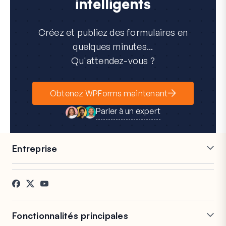
intelligents
Créez et publiez des formulaires en
quelques minutes...
Qu'attendez-vous ?
Obtenez WPForms maintenant
Parler à un expert
Entreprise
Carrières
Affiliés
Témoignages
Blog
Contact
Divulgation FTC
Presse
Fonctionnalités principales