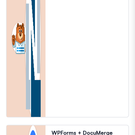
WPForms + DocuMerge