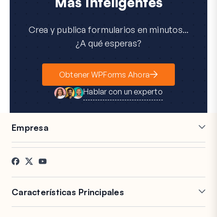
Más Inteligentes
Crea y publica formularios en minutos...
¿A qué esperas?
Obtener WPForms Ahora
Hablar con un experto
Empresa
Carreras
Afiliados
Testimonios
Blog
Contacto
Divulgación FTC
Prensa
Características Principales
Creador de Formularios
Formularios de varias