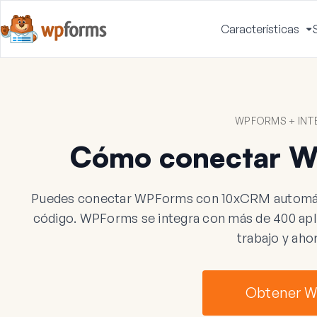
Características
A
m
WPFORMS + INT
Cómo conectar 
Puedes conectar WPForms con 10xCRM automátic
código. WPForms se integra con más de 400 aplic
trabajo y aho
Obtener 