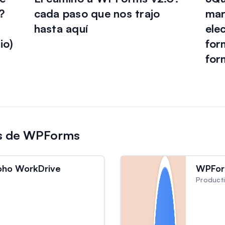
?
cada paso que nos trajo
mar
hasta aquí
ele
io)
for
for
es de WPForms
ho WorkDrive
WPFor
Product