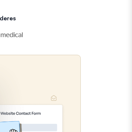
íderes