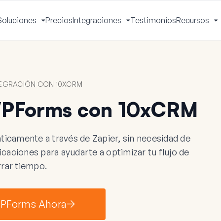
Soluciones
Precios
Integraciones
Testimonios
Recursos
ctivar
Activar
Activar
A
enú
menú
menú
m
EGRACIÓN CON 10XCRM
WPForms con 10xCRM
amente a través de Zapier, sin necesidad de
aciones para ayudarte a optimizar tu flujo de
rrar tiempo.
WPForms Ahora