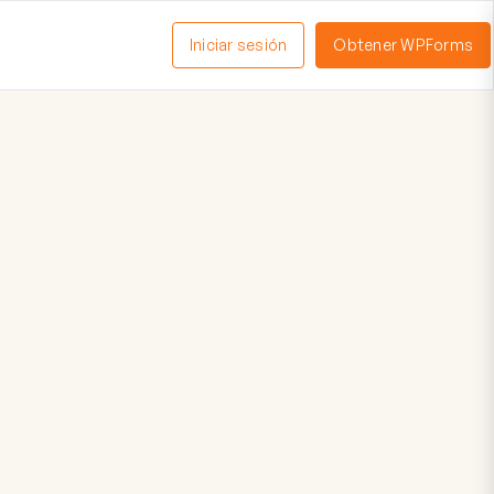
Iniciar sesión
Obtener WPForms
ctivar
enú