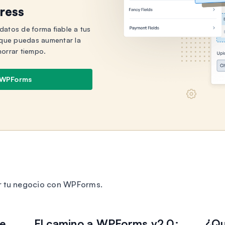
ress
datos de forma fiable a tus
a que puedas aumentar la
horrar tiempo.
 WPForms
r tu negocio con WPForms.
de
El camino a WPForms v2.0:
¿Qu