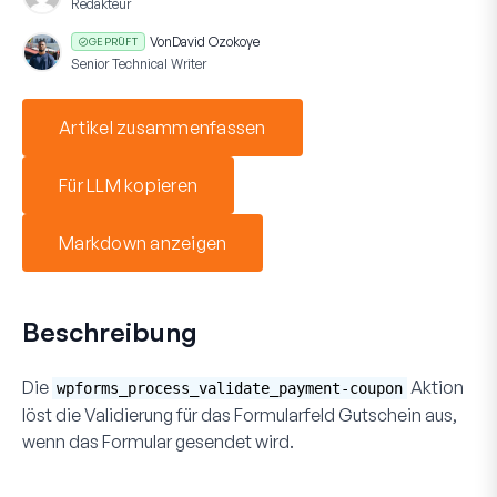
Redakteur
Von
David Ozokoye
GEPRÜFT
Senior Technical Writer
Artikel zusammenfassen
Für LLM kopieren
Markdown anzeigen
Beschreibung
Die
Aktion
wpforms_process_validate_payment-coupon
löst die Validierung für das Formularfeld
Gutschein
aus,
wenn das Formular gesendet wird.