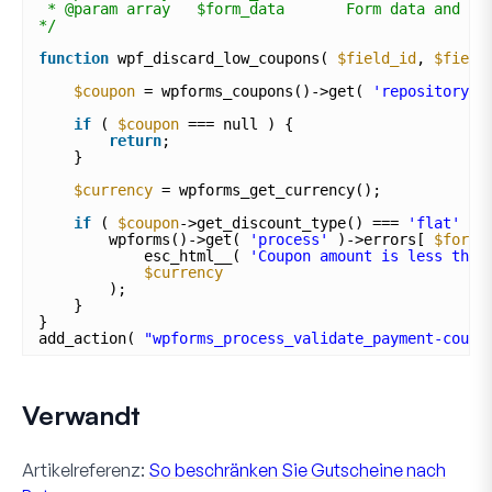
* @param array   $form_data       Form data and se
*/
function
wpf_discard_low_coupons( 
$field_id
, 
$field
$coupon
= wpforms_coupons()->get( 
'repository'
if
( 
$coupon
=== null ) {
return
;
}
$currency
= wpforms_get_currency();
if
( 
$coupon
->get_discount_type() === 
'flat'
&&
wpforms()->get( 
'process'
)->errors[ 
$form_
esc_html__( 
'Coupon amount is less that
$currency
);
}
}
add_action( 
"wpforms_process_validate_payment-coupo
Verwandt
Artikelreferenz:
So beschränken Sie Gutscheine nach