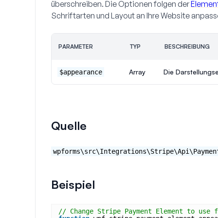
überschreiben. Die Optionen folgen der
Elemen
Schriftarten und Layout an Ihre Website anpas
PARAMETER
TYP
BESCHREIBUNG
Array
Die Darstellungs
$appearance
Quelle
wpforms\src\Integrations\Stripe\Api\Paymen
Beispiel
// Change Stripe Payment Element to use f