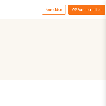
Anmelden
WPForms erhalten
nü
schalten