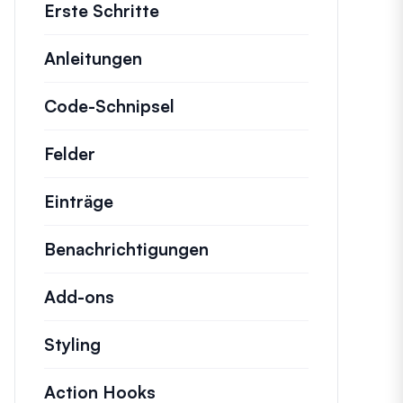
Erste Schritte
Anleitungen
Hilfreiche Anleitungen und ande
Code-Schnipsel
Schnelle Code-Schnipsel zu
Felder
Einträge
Benachrichtigungen
Add-ons
Styling
Action Hooks
Details zu wichtigen Aktionen,