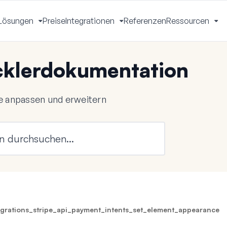
Lösungen
Preise
Integrationen
Referenzen
Ressourcen
Menü
Menü
Menü
Me
mschalten
umschalten
umschalten
um
klerdokumentation
 anpassen und erweitern
grations_stripe_api_payment_intents_set_element_appearance