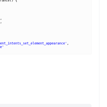
rance() {
,
,
ent_intents_set_element_appearance'
,
e'