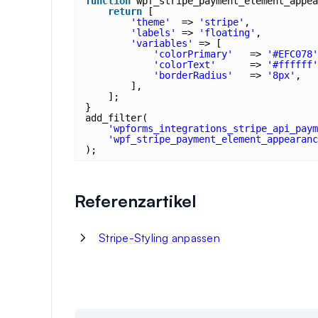
function
wpf_stripe_payment_element_appea
return
[
'theme'
=> 
'stripe'
,
'labels'
=> 
'floating'
,
'variables'
=> [
'colorPrimary'
=> 
'#EFC078'
'colorText'
=> 
'#ffffff'
'borderRadius'
=> 
'8px'
,
],
];
}
add_filter(
'wpforms_integrations_stripe_api_paym
'wpf_stripe_payment_element_appearanc
);
Referenzartikel
Stripe-Styling anpassen