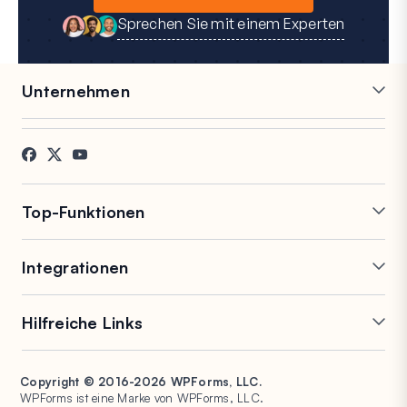
Sprechen Sie mit einem Experten
Unternehmen
Karriere
Partner
Referenzen
Blog
Kontakt
FTC-Offenlegung
Presse
Top-Funktionen
Online-Formularersteller
Wiederholungsfelder
Integrationen
Bedingte Logik
PDF-Generierung
Konversationelle Formulare
Einreichungen
Mailchimp
Slack
nachverfolgen
Hilfreiche Links
Formular-Landingpages
Google Tabellen
Brevo
Signaturformulare
Eintragsverwaltung
Salesforce
Stripe
Support
WP Mail SMTP
Spamschutz
Formularabbruch
HubSpot
PayPal
Copyright © 2016-2026 WPForms, LLC.
Dokumentation
WPConsent
Umfragen und
WPForms ist eine Marke von WPForms, LLC.
Formularbenachrichtigungen
Google Drive
Square
Abstimmungen