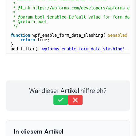
*
* @link https://wpforms.com/developers/wpforms_ena
*
* @param bool $enabled Default value for form data
* @return bool
*/
function
wpf_enable_form_data_slashing( 
$enabled
) 
return
true;
}
add_filter( 
'wpforms_enable_form_data_slashing'
, 
'w
War dieser Artikel hilfreich?
Immer noch festgefahren?
Wie können wir helfen?
Zuletzt aktualisiert am 11. Aug. 2024
In diesem Artikel