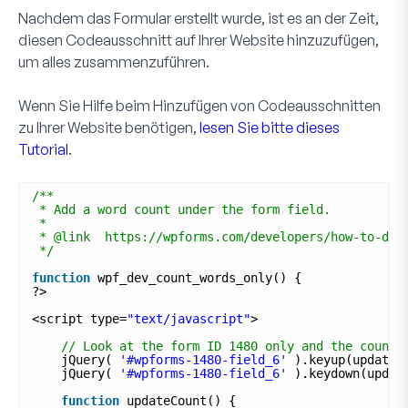
Nachdem das Formular erstellt wurde, ist es an der Zeit,
diesen Codeausschnitt auf Ihrer Website hinzuzufügen,
um alles zusammenzuführen.
Wenn Sie Hilfe beim Hinzufügen von Codeausschnitten
zu Ihrer Website benötigen,
lesen Sie bitte dieses
Tutorial
.
/**
* Add a word count under the form field.
*
* @link  https://wpforms.com/developers/how-to-dis
*/
function
wpf_dev_count_words_only() {
?>
<script type=
"text/javascript"
>
// Look at the form ID 1480 only and the count 
jQuery( 
'#wpforms-1480-field_6'
).keyup(updateC
jQuery( 
'#wpforms-1480-field_6'
).keydown(updat
function
updateCount() {