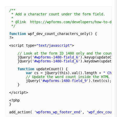
/**
* Add a character count under the form field.
*
* @link  https://wpforms.com/developers/how-to-dis
*/
function
wpf_dev_count_characters_only() {
?>
<script type=
"text/javascript"
>
// Look at the form ID 1480 only and the count 
jQuery(
'#wpforms-1480-field_6'
).keyup(updateCou
jQuery(
'#wpforms-1480-field_6'
).keydown(updateC
function
updateCount() {
var
cs = jQuery(this).val().length + 
" Char
// Update the word count inside the HTML fo
jQuery(
'#wpforms-1480-field_9'
).text(cs);
}
</script>
<?php
}
add_action( 
'wpforms_wp_footer_end'
, 
'wpf_dev_count