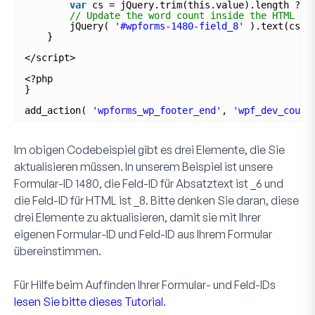
var
cs = jQuery.trim(this.value).length ? t
// Update the word count inside the HTML fo
jQuery( 
'#wpforms-1480-field_8'
).text(cs);
}
</script>
<?php
}
add_action( 
'wpforms_wp_footer_end'
, 
'wpf_dev_count
Im obigen Codebeispiel gibt es drei Elemente, die Sie
aktualisieren müssen. In unserem Beispiel ist unsere
Formular-ID
1480
, die Feld-ID für
Absatztext
ist
_6
und
die Feld-ID für
HTML
ist
_8
. Bitte denken Sie daran, diese
drei Elemente zu aktualisieren, damit sie mit Ihrer
eigenen Formular-ID und Feld-ID aus Ihrem Formular
übereinstimmen.
Für Hilfe beim Auffinden Ihrer Formular- und Feld-IDs
lesen Sie bitte dieses Tutorial
.