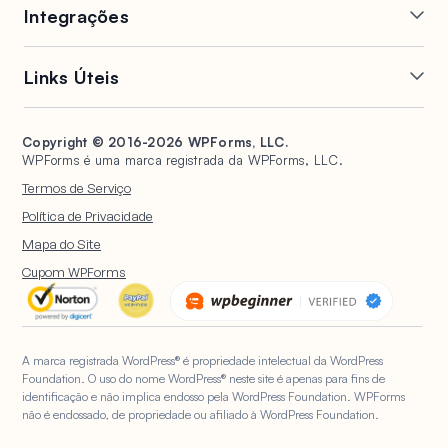
Online
Páginas
Integrações
Lógica Condicional
Campos Repetidos
Mailchimp
Slack
Formulários Conversacionais
Geração de PDF
Links Úteis
Google Sheets
Brevo
Páginas de Destino de
Envios de Postagem
Salesforce
Stripe
Formulário
Suporte
WPConsent
Formulários de Assinatura
HubSpot
PayPal
Gerenciamento de Entradas
Copyright © 2016-2026 WPForms, LLC.
Documentação
Universally
Proteção contra Spam
WPForms é uma marca registrada da WPForms, LLC.
Google Drive
Quadrado
Abandono de Formulário
Planos e Preços
Formulários WordPress para
Pesquisas e Enquetes
Termos de Serviço
Organizações Sem Fins
Notificações de Formulário
WPVibe.ai
Registro de Usuário
Lucrativos
Política de Privacidade
Upload de Arquivos
WPBeginner
Questionários
Mapa do Site
Formulários de Cálculo
WP Mail SMTP
IA do WPForms
Cupom WPForms
Formulários de
Geolocalização
A marca registrada WordPress® é propriedade intelectual da WordPress
Foundation. O uso do nome WordPress® neste site é apenas para fins de
identificação e não implica endosso pela WordPress Foundation. WPForms
não é endossado, de propriedade ou afiliado à WordPress Foundation.