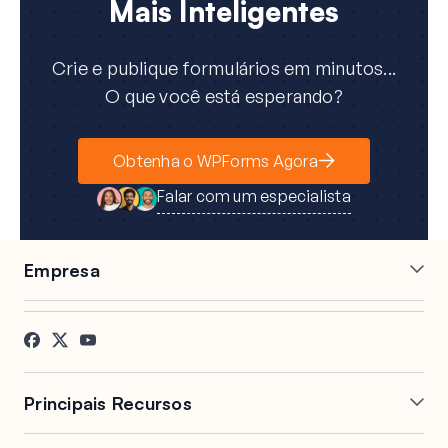
Mais Inteligentes
Crie e publique formulários em minutos...
O que você está esperando?
Obtenha o WPForms Agora
Falar com um especialista
Empresa
Carreiras
Afiliados
Depoimentos
Blog
Contato
Divulgação FTC
Imprensa
Principais Recursos
Construtor de Formulários
Formulários de Múltiplas