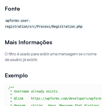
Fonte
wpforms-user-
registration/src/Process/Registration.php
Mais Informações
O filtro é usado para exibir uma mensagem se o nome
de usuário já existir.
Exemplo
/**
* Username already exists.
*
* @link    https://wpforms.com/developers/wpforms_
*
* @param   string   $msg  Message that displays if