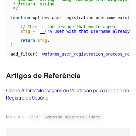
* @return  string
*/
function
wpf_dev_user_registration_username_exists(
// This is the message that would appear
$msg
=  __(
'A user with that username already e
return
$msg
;
}
add_filter( 
'wpforms_user_registration_process_regi
Artigos de Referência
Como Alterar Mensagens de Validação para o addon de
Registro de Usuário
Marcado:
PHP
Addon de Registro de Usuário