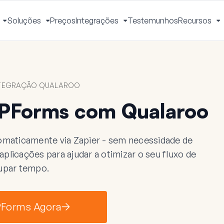
Soluções
Preços
Integrações
Testemunhos
Recursos
Ativar
Ativar
Ativar
A
Menu
Menu
Menu
M
NTEGRAÇÃO QUALAROO
PForms com Qualaroo
maticamente via Zapier - sem necessidade de
licações para ajudar a otimizar o seu fluxo de
upar tempo.
PForms Agora