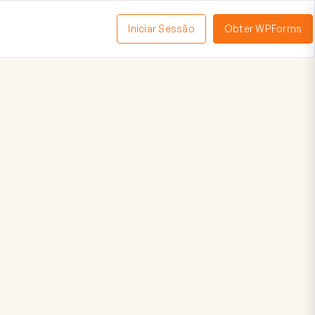
Iniciar Sessão
Obter WPForms
tivar
enu