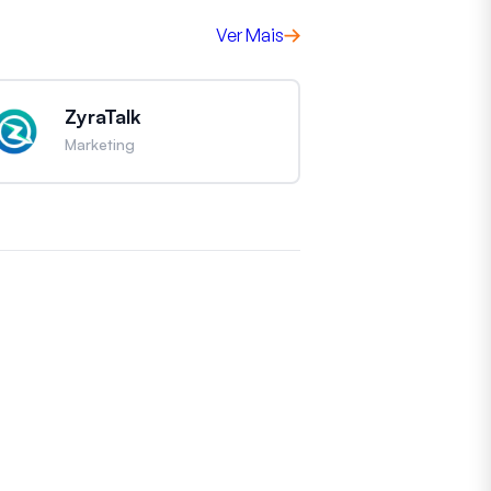
Ver Mais
ZyraTalk
Marketing