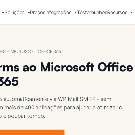
Soluções
Preços
Integrações
Testemunhos
Recursos
Ativar
Ativar
Ativar
A
Menu
Menu
Menu
M
S + MICROSOFT OFFICE 365
ms ao Microsoft Office
365
65 automaticamente via WP Mail SMTP - sem
mais de 400 aplicações para ajudar a otimizar o
ho e poupar tempo.