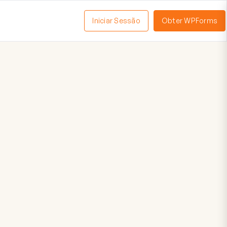
Iniciar Sessão
Obter WPForms
tivar
enu