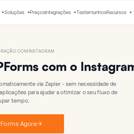
Soluções
Preços
Integrações
Testemunhos
Recursos
Ativar
Ativar
Ativar
A
Menu
Menu
Menu
M
GRAÇÃO COM INSTAGRAM
Forms com o Instagra
maticamente via Zapier - sem necessidade de
licações para ajudar a otimizar o seu fluxo de
upar tempo.
PForms Agora