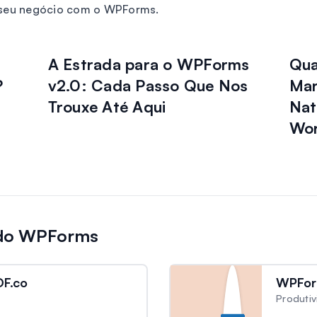
o seu negócio com o WPForms.
A Estrada para o WPForms
Qua
?
v2.0: Cada Passo Que Nos
Mar
Trouxe Até Aqui
Nat
Wor
 do WPForms
F.co
WPFor
Produti