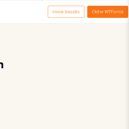
Iniciar Sessão
Obter WPForms
tivar
enu
m