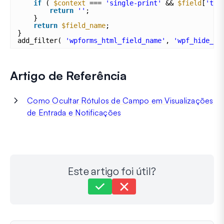
if
( 
$context
=== 
'single-print'
&& 
$field
[
'typ
return
''
;
}
return
$field_name
;
}
add_filter( 
'wpforms_html_field_name'
, 
'wpf_hide_co
Artigo de Referência
Como Ocultar Rótulos de Campo em Visualizações
de Entrada e Notificações
Este artigo foi útil?
Ainda preso?
Como podemos ajudar?
Última atualização em 30 de Setembro de 2025