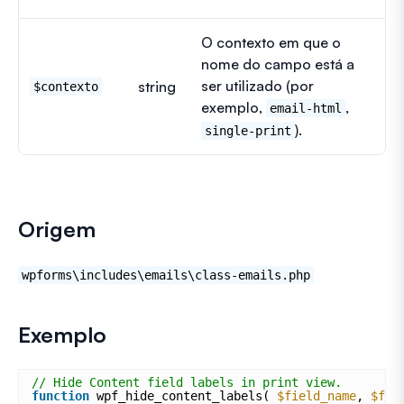
O contexto em que o
nome do campo está a
ser utilizado (por
string
$contexto
exemplo,
,
email-html
).
single-print
Origem
wpforms\includes\emails\class-emails.php
Exemplo
// Hide Content field labels in print view.
function
wpf_hide_content_labels( 
$field_name
, 
$fie