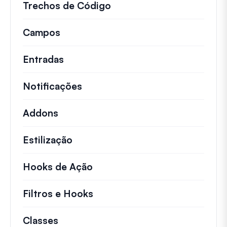
Trechos de Código
Snippets de código rápid
Campos
Entradas
Notificações
Addons
Estilização
Hooks de Ação
Detalhes sobre ações chave 
Filtros e Hooks
Informações sobre filtros út
Classes
Documentação e referências para cla