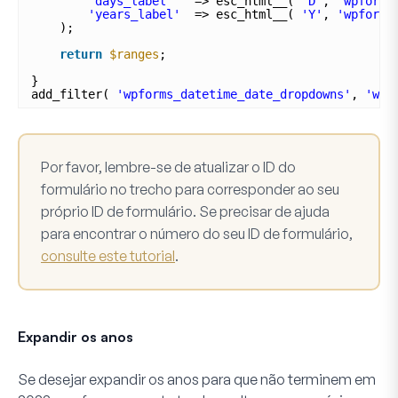
'days_label'
=> esc_html__( 
'D'
, 
'wpforms
'years_label'
=> esc_html__( 
'Y'
, 
'wpforms
);
return
$ranges
;
}
add_filter( 
'wpforms_datetime_date_dropdowns'
, 
'wpf
Por favor, lembre-se de atualizar o ID do
formulário no trecho para corresponder ao seu
próprio ID de formulário. Se precisar de ajuda
para encontrar o número do seu ID de formulário,
consulte este tutorial
.
Expandir os anos
Se desejar expandir os anos para que não terminem em