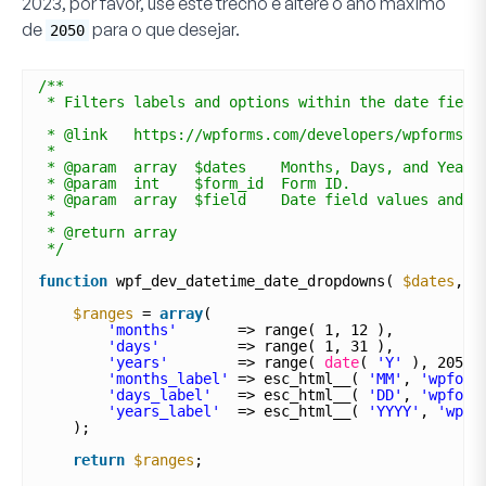
2023, por favor, use este trecho e altere o ano máximo
de
para o que desejar.
2050
/**
* Filters labels and options within the date field
* @link   https://wpforms.com/developers/wpforms_d
* 
* @param  array  $dates    Months, Days, and Years
* @param  int    $form_id  Form ID.
* @param  array  $field    Date field values and p
*
* @return array
*/
function
wpf_dev_datetime_date_dropdowns( 
$dates
, 
$
$ranges
= 
array
(
'months'
=> range( 1, 12 ),
'days'
=> range( 1, 31 ),
'years'
=> range( 
date
( 
'Y'
), 2050 
'months_label'
=> esc_html__( 
'MM'
, 
'wpform
'days_label'
=> esc_html__( 
'DD'
, 
'wpform
'years_label'
=> esc_html__( 
'YYYY'
, 
'wpfo
);
return
$ranges
;