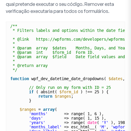
qual pretende executar o seu código. Remover esta
verificação executaria para todos os formulários.
/**
* Filters labels and options within the date field
* @link   https://wpforms.com/developers/wpforms_d
* 
* @param  array  $dates    Months, Days, and Years
* @param  int    $form_id  Form ID.
* @param  array  $field    Date field values and p
*
* @return array
*/
function
wpf_dev_datetime_date_dropdowns( 
$dates
, 
$
// Only run on my form with ID = 25
if
( absint( 
$form_id
) !== 25 ) {
return
$ranges
;
}  
$ranges
= 
array
(
'months'
=> range( 1, 6 ),
'days'
=> range( 1, 15 ),
'years'
=> range( 
date
( 
'Y'
), 1980 
'months_label'
=> esc_html__( 
'M'
, 
'wpforms