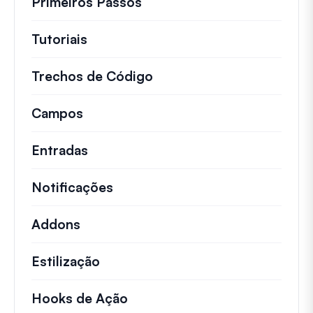
Primeiros Passos
Tutoriais
Tutoriais úteis e outros artigos mai
Trechos de Código
Snippets de código rápid
Campos
Entradas
Notificações
Addons
Estilização
Hooks de Ação
Detalhes sobre ações chave 