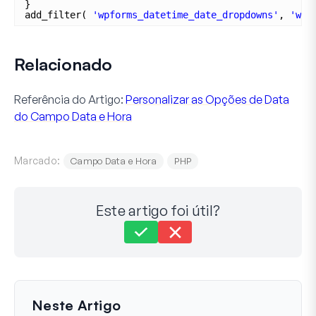
}
add_filter( 
'wpforms_datetime_date_dropdowns'
, 
'wpf
Relacionado
Referência do Artigo:
Personalizar as Opções de Data
do Campo Data e Hora
Marcado:
Campo Data e Hora
PHP
Este artigo foi útil?
Ainda preso?
Como podemos ajudar?
Última Atualização em 08 de Dezembro de 2023
Neste Artigo