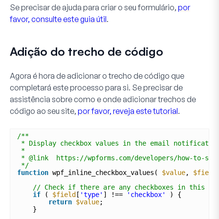
Se precisar de ajuda para criar o seu formulário,
por
favor, consulte este guia útil
.
Adição do trecho de código
Agora é hora de adicionar o trecho de código que
completará este processo para si. Se precisar de
assistência sobre como e onde adicionar trechos de
código ao seu site,
por favor, reveja este tutorial
.
/**
* Display checkbox values in the email notificatio
*
* @link  https://wpforms.com/developers/how-to-sto
*/
function
wpf_inline_checkbox_values( 
$value
, 
$field
// Check if there are any checkboxes in this su
if
( 
$field
[
'type'
] !== 
'checkbox'
) {
return
$value
;
}