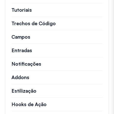
Tutoriais
Tutoriais úteis e outros artigos mai
Trechos de Código
Snippets de código rápid
Campos
Entradas
Notificações
Addons
Estilização
Hooks de Ação
Detalhes sobre ações chave 