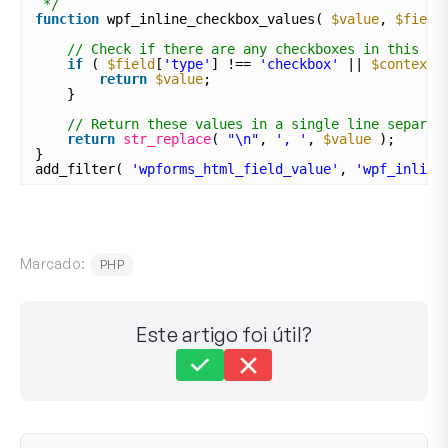
*/
function
wpf_inline_checkbox_values( 
$value
, 
$field
// Check if there are any checkboxes in this su
if
( 
$field
[
'type'
] !== 
'checkbox'
|| 
$context
return
$value
;
}
// Return these values in a single line separat
return
str_replace
( 
"\n"
, 
', '
, 
$value
);
}
add_filter( 
'wpforms_html_field_value'
, 
'wpf_inline
Marcado:
PHP
Este artigo foi útil?
Ainda preso?
Como podemos ajudar?
Última atualização em 15 de agosto de 2023