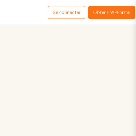
Se connecter
Obtenir WPForms
ctiver
enu