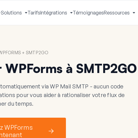
Solutions
Tarifs
Intégrations
Témoignages
Ressources
Activer
Activer
Activer
A
le
le
le
le
menu
menu
menu
m
 WPFORMS + SMTP2GO
r WPForms à SMTP2GO
omatiquement via WP Mail SMTP - aucun code
ions pour vous aider à rationaliser votre flux de
gner du temps.
z WPForms
ntenant