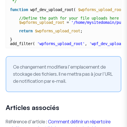
*/
function
wpf_dev_upload_root( 
$wpforms_upload_root
//Define the path for your file uploads here
$wpforms_upload_root
= 
'/home/mysitedomain/publ
return
$wpforms_upload_root
;
}
add_filter( 
'wpforms_upload_root'
, 
'wpf_dev_upload_
Ce changement modifiera l'emplacement de
stockage des fichiers. Il ne mettra pas à jour l'URL
de notification par e-mail.
Articles associés
Référence d'article :
Comment définir un répertoire