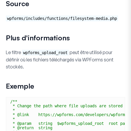
Source
wpforms/includes/functions/filesystem-media.php
Plus d'informations
Le filtre
peut être utilisé pour
wpforms_upload_root
définir où les fichiers téléchargés via WPForms sont
stockés.
Exemple
/**
* Change the path where file uploads are stored in
*
* @link    https://wpforms.com/developers/wpforms_
*
* @param   string  $wpforms_upload_root  root path
* @return  string