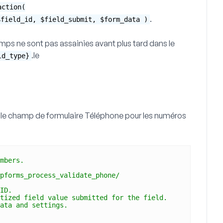
action(
.
$field_id, $field_submit, $form_data )
amps ne sont pas assainies avant plus tard dans le
.le
ld_type}
a le champ de formulaire
Téléphone
pour les numéros
mbers.
pforms_process_validate_phone/
ID.
tized field value submitted for the field.
ata and settings.