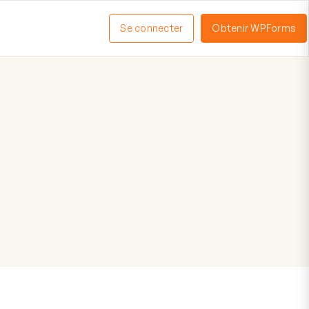
Se connecter
Obtenir WPForms
ctiver
enu