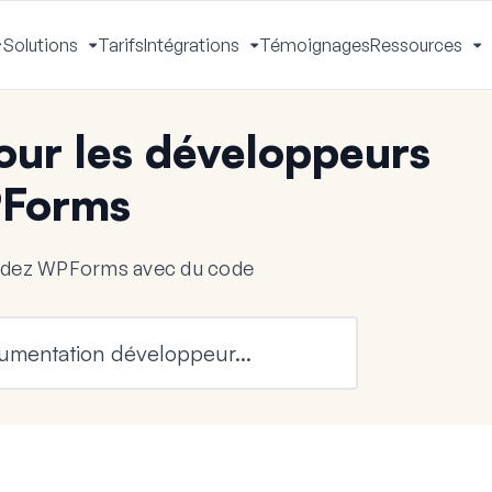
Solutions
Tarifs
Intégrations
Témoignages
Ressources
Activer
Activer
Activer
A
le
le
le
le
menu
menu
menu
m
ur les développeurs
Forms
endez WPForms avec du code