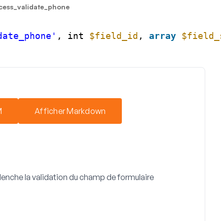
ess_validate_phone
date_phone'
, int 
$field_id
, 
array
$field_
M
Afficher Markdown
enche la validation du champ de formulaire