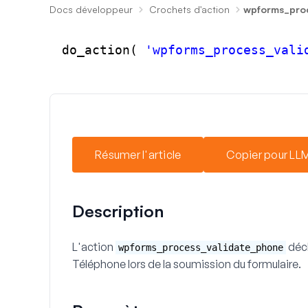
Docs développeur
Crochets d'action
wpforms_proc
do_action( 
'wpforms_process_vali
Résumer l'article
Copier pour LL
Description
L'action
décl
wpforms_process_validate_phone
Téléphone
lors de la soumission du formulaire.