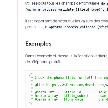
utilisée pour tous les champs de formulaire
do_
"wpforms_process_validate_{$field_type}", 
Il est important de noter que les valeurs des ch
processus, à
wpforms_process_validate_{$fie
Exemples
Dans l'exemple ci-dessous, la fonction vérifier
de téléphone gratuits.
/*
* Check the phone field for toll-free nu
*
* @link https://wpforms.com/developers/w
*
* @param int     $field_id        Field 
* @param array   $field_submit    Unsani
* @param array   $form_data       Form d
*/