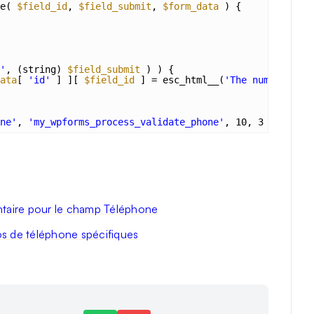
e( 
$field_id
, 
$field_submit
, 
$form_data
) {
'
, (string) 
$field_submit
) ) {
ata
[ 
'id'
] ][ 
$field_id
] = esc_html__(
'The number shou
ne'
, 
'my_wpforms_process_validate_phone'
, 10, 3 );
ntaire pour le champ Téléphone
s de téléphone spécifiques