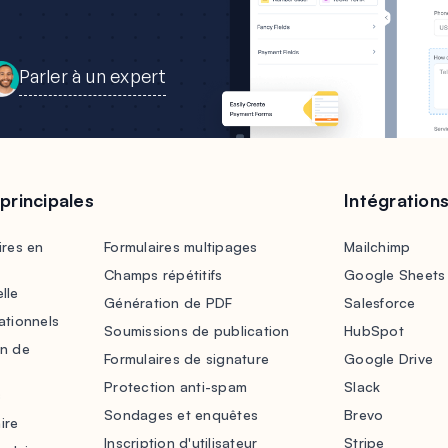
Parler à un expert
 principales
Intégration
ires en
Formulaires multipages
Mailchimp
Champs répétitifs
Google Sheets
lle
Génération de PDF
Salesforce
ationnels
Soumissions de publication
HubSpot
on de
Formulaires de signature
Google Drive
Protection anti-spam
Slack
s
Sondages et enquêtes
Brevo
ire
Inscription d'utilisateur
Stripe