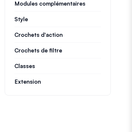
Modules complémentaires
Style
Crochets d'action
Détails sur les actions c
Crochets de filtre
Informations sur les filtr
Classes
Documentation et références pour l
Extension