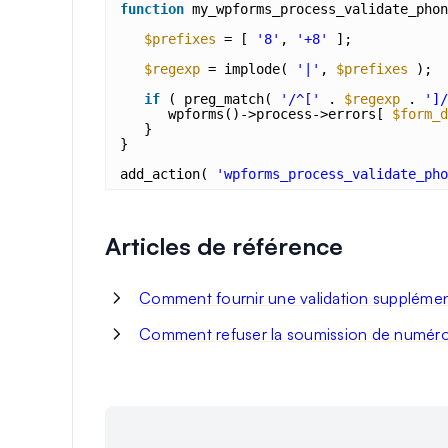
function
my_wpforms_process_validate_phon
$prefixes
= [ 
'8'
, 
'+8'
];
$regexp
= implode( 
'|'
, 
$prefixes
);
if
( preg_match( 
'/^['
. 
$regexp
. 
']/
wpforms()->process->errors[ 
$form_d
}
}
add_action( 
'wpforms_process_validate_pho
Articles de référence
Comment fournir une validation suppléme
Comment refuser la soumission de numéro