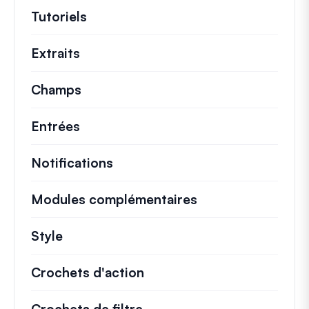
Tutoriels
Tutoriels utiles et autres articles p
Extraits
Extraits de code rapides pour modifi
Champs
Entrées
Notifications
Modules complémentaires
Style
Crochets d'action
Détails sur les actions cl
Crochets de filtre
Informations sur les filtr