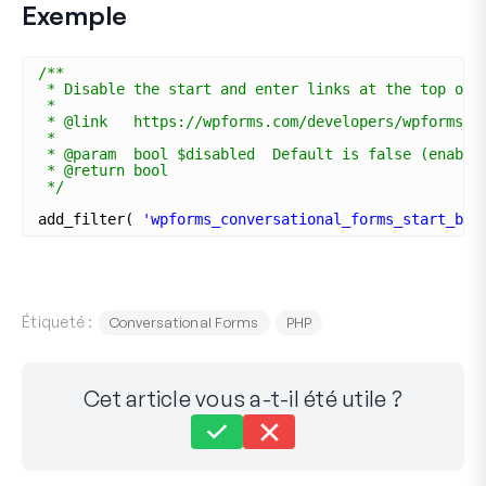
Exemple
/**
* Disable the start and enter links at the top of 
*
* @link   https://wpforms.com/developers/wpforms_c
*
* @param  bool $disabled  Default is false (enable
* @return bool
*/
add_filter( 
'wpforms_conversational_forms_start_but
Étiqueté :
Conversational Forms
PHP
Cet article vous a-t-il été utile ?
Toujours bloqué ?
Comment pouvons-nous vous aider ?