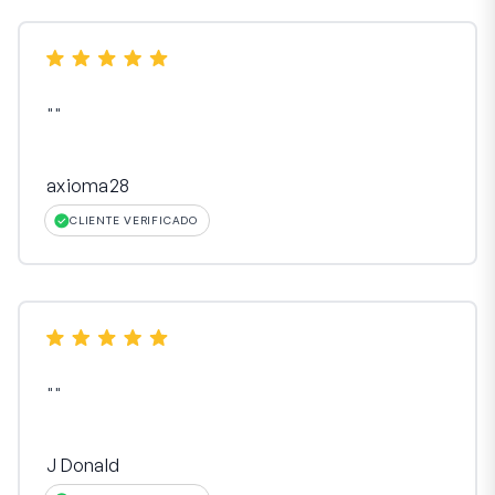
"
"
axioma28
CLIENTE VERIFICADO
"
"
J Donald