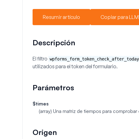
Resumir artículo
Copiar para LLM
Descripción
El filtro
wpforms_form_token_check_after_today
utilizados para el token del formulario.
Parámetros
$times
(array)
Una matriz de tiempos para comprobar 
Origen