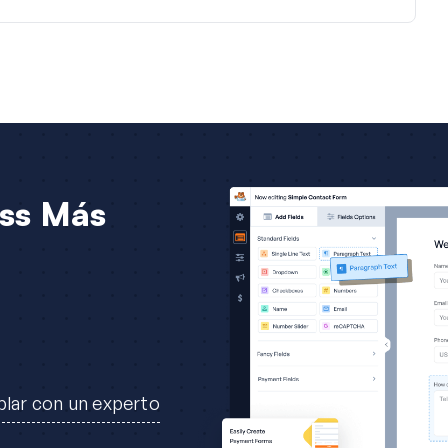
ss Más
lar con un experto