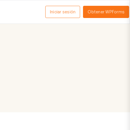
Iniciar sesión
Obtener WPForms
ctivar
enú