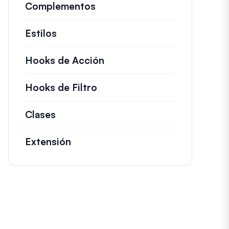
Complementos
Estilos
Hooks de Acción
Detalles sobre acciones c
Hooks de Filtro
Información sobre filtros út
Clases
Documentación y referencias para cl
Extensión