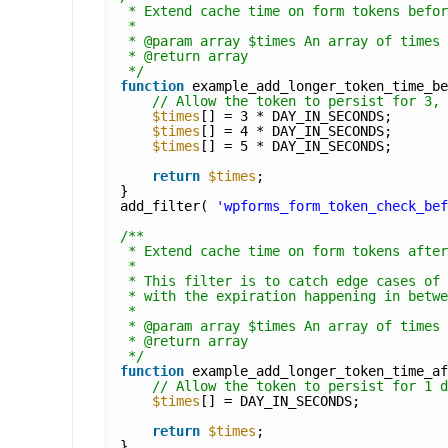
* Extend cache time on form tokens befor
*
* @param array $times An array of times 
* @return array
*/
function
example_add_longer_token_time_be
// Allow the token to persist for 3, 
$times
[] = 3 * DAY_IN_SECONDS;
$times
[] = 4 * DAY_IN_SECONDS;
$times
[] = 5 * DAY_IN_SECONDS;
return
$times
;
}
add_filter( 
'wpforms_form_token_check_bef
/**
* Extend cache time on form tokens after
*
* This filter is to catch edge cases of 
* with the expiration happening in betwe
*
* @param array $times An array of times 
* @return array
*/
function
example_add_longer_token_time_af
// Allow the token to persist for 1 d
$times
[] = DAY_IN_SECONDS;
return
$times
;
}