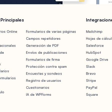
 Principales
Integracion
ios Online
Formularios de varias páginas
Mailchimp
Campos repetidores
Hojas de cálcu
acionales
Generación de PDF
Salesforce
 de
Envíos de publicaciones
HubSpot
Formularios de firma
Google Drive
s
Protección contra spam
Slack
arios
Encuestas y sondeos
Brevo
ormularios
Registro de usuarios
Stripe
Cuestionarios
PayPal
ulo
IA de WPForms
Square