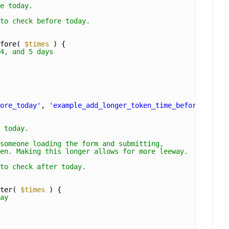
e today.
to check before today.
fore( 
$times
) {
4, and 5 days
ore_today'
, 
'example_add_longer_token_time_before'
);
 today.
someone loading the form and submitting,
en. Making this longer allows for more leeway.
to check after today.
ter( 
$times
) {
ay