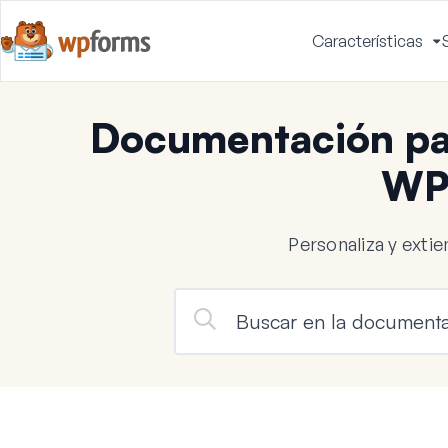
Características
A
m
Documentación par
WP
Personaliza y ext