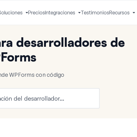
Soluciones
Precios
Integraciones
Testimonios
Recursos
ctivar
Activar
Activar
A
enú
menú
menú
m
a desarrolladores de
Forms
iende WPForms con código