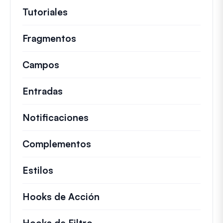
Tutoriales
Guías útiles y otros artículos más
Fragmentos
Fragmentos de código rápidos pa
Campos
Entradas
Notificaciones
Complementos
Estilos
Hooks de Acción
Detalles sobre acciones c
Hooks de Filtro
Información sobre filtros úti