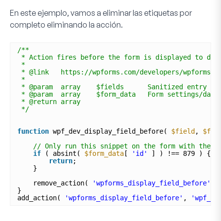
En este ejemplo, vamos a eliminar las etiquetas por
completo eliminando la acción.
/**
* Action fires before the form is displayed to det
*
* @link   https://wpforms.com/developers/wpforms_d
* 
* @param  array    $fields      Sanitized entry fi
* @param  array    $form_data   Form settings/data
* @return array
*/
function
wpf_dev_display_field_before( 
$field
, 
$for
// Only run this snippet on the form with the I
if
( absint( 
$form_data
[ 
'id'
] ) !== 879 ) {
return
;
}
remove_action( 
'wpforms_display_field_before'
, 
}
add_action( 
'wpforms_display_field_before'
, 
'wpf_de