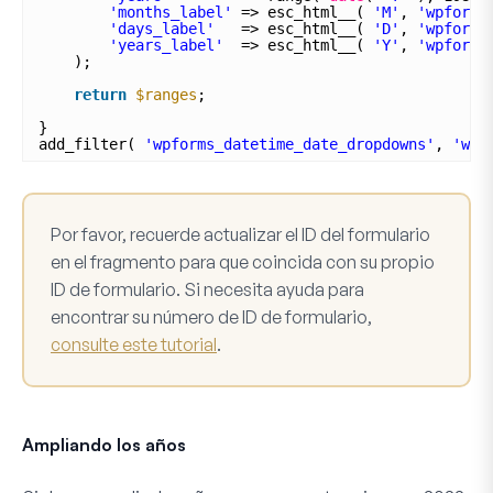
'months_label'
=> esc_html__( 
'M'
, 
'wpforms
'days_label'
=> esc_html__( 
'D'
, 
'wpforms
'years_label'
=> esc_html__( 
'Y'
, 
'wpforms
);
return
$ranges
;
}
add_filter( 
'wpforms_datetime_date_dropdowns'
, 
'wpf
Por favor, recuerde actualizar el ID del formulario
en el fragmento para que coincida con su propio
ID de formulario. Si necesita ayuda para
encontrar su número de ID de formulario,
consulte este tutorial
.
Ampliando los años