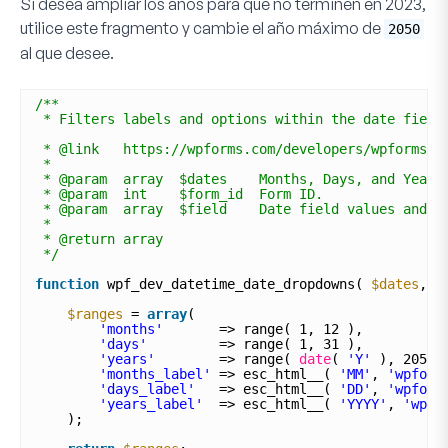
Si desea ampliar los años para que no terminen en 2023,
utilice este fragmento y cambie el año máximo de
2050
al que desee.
/**
* Filters labels and options within the date field
* @link   https://wpforms.com/developers/wpforms_d
* 
* @param  array  $dates    Months, Days, and Years
* @param  int    $form_id  Form ID.
* @param  array  $field    Date field values and p
*
* @return array
*/
function
wpf_dev_datetime_date_dropdowns( 
$dates
, 
$
$ranges
= 
array
(
'months'
=> range( 1, 12 ),
'days'
=> range( 1, 31 ),
'years'
=> range( 
date
( 
'Y'
), 2050 
'months_label'
=> esc_html__( 
'MM'
, 
'wpform
'days_label'
=> esc_html__( 
'DD'
, 
'wpform
'years_label'
=> esc_html__( 
'YYYY'
, 
'wpfo
);