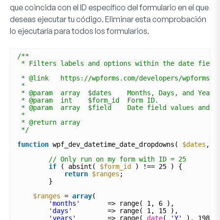
que coincida con el ID específico del formulario en el que
deseas ejecutar tu código. Eliminar esta comprobación
lo ejecutaría para todos los formularios.
/**
* Filters labels and options within the date field
* @link   https://wpforms.com/developers/wpforms_d
* 
* @param  array  $dates    Months, Days, and Years
* @param  int    $form_id  Form ID.
* @param  array  $field    Date field values and p
*
* @return array
*/
function
wpf_dev_datetime_date_dropdowns( 
$dates
, 
$
// Only run on my form with ID = 25
if
( absint( 
$form_id
) !== 25 ) {
return
$ranges
;
}  
$ranges
= 
array
(
'months'
=> range( 1, 6 ),
'days'
=> range( 1, 15 ),
'years'
=> range( 
date
( 
'Y'
), 1980 