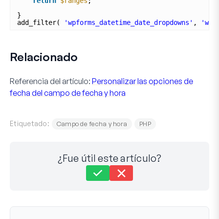
return
$ranges
;
}
add_filter( 
'wpforms_datetime_date_dropdowns'
, 
'wpf
Relacionado
Referencia del artículo:
Personalizar las opciones de
fecha del campo de fecha y hora
Etiquetado:
Campo de fecha y hora
PHP
¿Fue útil este artículo?
Aún atascado?
¿Cómo podemos ayudar?
Última actualización el 08 dic 2023