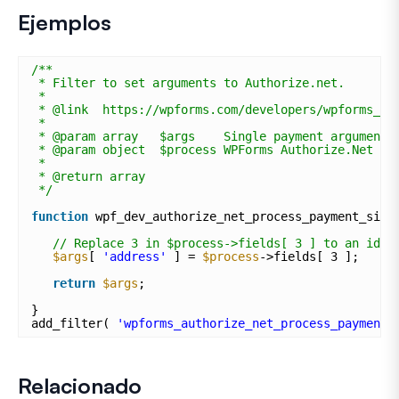
Ejemplos
/**
* Filter to set arguments to Authorize.net.
*
* @link  https://wpforms.com/developers/wpforms_au
*
* @param array   $args    Single payment arguments
* @param object  $process WPForms Authorize.Net Pr
*
* @return array
*/
function
wpf_dev_authorize_net_process_payment_sing
// Replace 3 in $process->fields[ 3 ] to an id o
$args
[ 
'address'
] = 
$process
->fields[ 3 ];
return
$args
;
}
add_filter( 
'wpforms_authorize_net_process_payment_
Relacionado