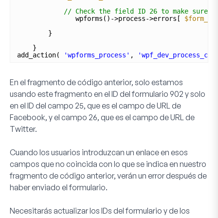
// Check the field ID 26 to make sure i
wpforms()->process->errors[ 
$form_da
}
}
add_action( 
'wpforms_process'
, 
'wpf_dev_process_che
En el fragmento de código anterior, solo estamos
usando este fragmento en el ID del formulario
902
y solo
en el ID del campo
25
, que es el campo de URL de
Facebook, y el campo
26
, que es el campo de URL de
Twitter.
Cuando los usuarios introduzcan un enlace en esos
campos que no coincida con lo que se indica en nuestro
fragmento de código anterior, verán un error después de
haber enviado el formulario.
Necesitarás actualizar los IDs del formulario y de los