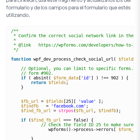
para LinkedIn, usa este fragmento y actualiza los IDs del
formulario y de los campos para el formulario que estés
utilizando.
/**
* Confirm the correct social network link in the f
*
* @link   https://wpforms.com/developers/how-to-va
*/
function
wpf_dev_process_check_social_url( 
$fields
,
// Optional, you can limit to specific forms. B
// form #902.
if
( absint( 
$form_data
[
'id'
] ) !== 902 ) {
return
$fields
;
}
$fb_url
= 
$fields
[25][ 
'value'
];
$findfb
= 
'facebook.com'
;
$find_fb_url
= 
strpos
(
$fb_url
, 
$findfb
);
if
(
$find_fb_url
=== false) {
// Check the field ID 25 to make sure i
wpforms()->process->errors[ 
$form_da
}