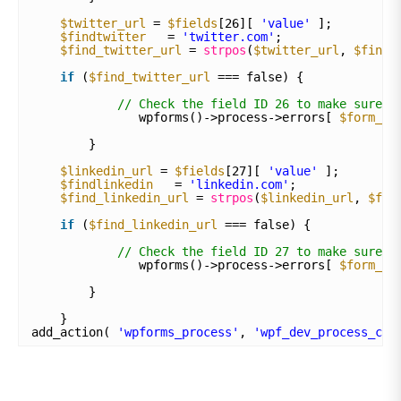
$twitter_url
= 
$fields
[26][ 
'value'
];
$findtwitter
= 
'twitter.com'
;
$find_twitter_url
= 
strpos
(
$twitter_url
, 
$findt
if
(
$find_twitter_url
=== false) {
// Check the field ID 26 to make sure i
wpforms()->process->errors[ 
$form_da
}
$linkedin_url
= 
$fields
[27][ 
'value'
];
$findlinkedin
= 
'linkedin.com'
;
$find_linkedin_url
= 
strpos
(
$linkedin_url
, 
$fin
if
(
$find_linkedin_url
=== false) {
// Check the field ID 27 to make sure i
wpforms()->process->errors[ 
$form_da
}
}
add_action( 
'wpforms_process'
, 
'wpf_dev_process_che