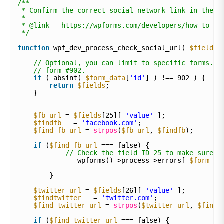
/**
* Confirm the correct social network link in the f
*
* @link   https://wpforms.com/developers/how-to-va
*/
function
wpf_dev_process_check_social_url( 
$fields
,
// Optional, you can limit to specific forms. B
// form #902.
if
( absint( 
$form_data
[
'id'
] ) !== 902 ) {
return
$fields
;
}
$fb_url
= 
$fields
[25][ 
'value'
];
$findfb
= 
'facebook.com'
;
$find_fb_url
= 
strpos
(
$fb_url
, 
$findfb
);
if
(
$find_fb_url
=== false) {
// Check the field ID 25 to make sure i
wpforms()->process->errors[ 
$form_da
}
$twitter_url
= 
$fields
[26][ 
'value'
];
$findtwitter
= 
'twitter.com'
;
$find_twitter_url
= 
strpos
(
$twitter_url
, 
$findt
if
(
$find_twitter_url
=== false) {