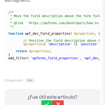
ese fragmento.
/**
* Move the field description above the form field.
*
* @link   https://wpforms.com/developers/how-to-po
*/
function
wpf_dev_field_properties( 
$properties
, 
$fi
// Position the field description above the
$properties
[ 
'description'
][ 
'position'
] 
return
$properties
;
}
add_filter( 
'wpforms_field_properties'
, 
'wpf_dev_fi
Etiquetado:
PHP
¿Fue útil este artículo?