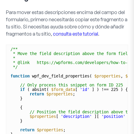
Para mover estas descripciones encima del campo del
formulario, primero necesitarás copiar este fragmento a
tu sitio. Si necesitas ayuda sobre cómo y dónde añadir
fragmentos a tu sitio,
consulta este tutorial
.
/**
* Move the field description above the form field.
*
* @link   https://wpforms.com/developers/how-to-po
*/
function
wpf_dev_field_properties( 
$properties
, 
$fi
// Only process this snippet on form ID 225
if
( absint( 
$form_data
[ 
'id'
] ) !== 225 ) {
return
$properties
;
} 
{
// Position the field description above the
$properties
[ 
'description'
][ 
'position'
] 
}
return
$properties
;